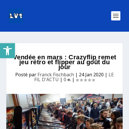
Ouvrir la barre d’outils
Vendée en mars : Crazyflip remet
jeu rétro et flipper au goût du
jour
Posté par
Franck Fischbach
|
24 Jan 2020
|
LE
FIL D'ACTU
|
0
|