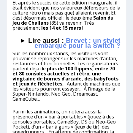
Et après le succès de cette édition inaugurale, il
était évident que nos valeureux défenseurs de la
culture rétro (mais pas que) allaient revenir. Et
c’est désormais officiel : le deuxième
Salon du
Jeu de Challans
(85) va revenir. Très
précisément
les 14 et 15 mars
!
► Lire aussi :
Brevet : un stylet
embarqué pour la Switch ?
Sur les nombreux stands, les visiteurs vont
pouvoir se replonger sur les machines d’antan,
restaurées et fonctionnelles. Les organisateurs
parlent déjà de
plus de 100 flippers, entre 70
et 80 consoles actuelles et rétro, une
vingtaine de bornes d’arcade, des babyfoots
et jeux de fléchettes
… Autant de machines que
les visiteurs pourront essayer… À l’image de la
Super-Nintendo, Neo Geo, Dreamcast,
GameCube…
Parmi les animations, on notera aussi la
présence d’un « bar à portables » (jouez à des
consoles portables, GameBoy, DS ou Neo-Geo
Pocket), d’un « bar à guns » (jeux de tir), des
speedrunners… En attente de confirmation, la