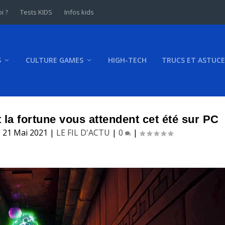
i ?
Tests KIDS
Infos kids
S
CULTURE GAMES
HIGH-TECH
TRUCS ET ASTUCE
 la fortune vous attendent cet été sur PC
|
21 Mai 2021
|
LE FIL D'ACTU
|
0
|