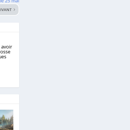
le 25 mai
IVANT
 avoir
rosse
ues