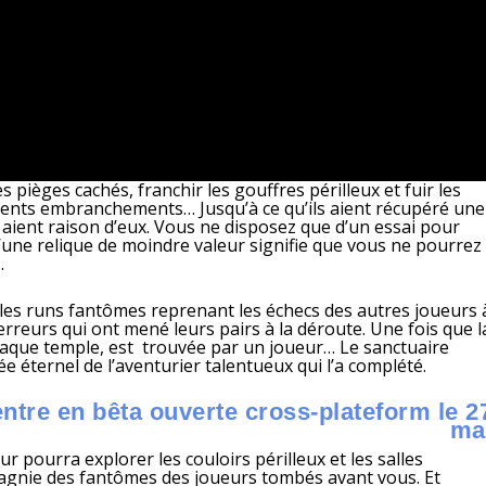
s pièges cachés, franchir les gouffres périlleux et fuir les
érents embranchements… Jusqu’à ce qu’ils aient récupéré une
s aient raison d’eux. Vous ne disposez que d’un essai pour
’une relique de moindre valeur signifie que vous ne pourrez
…
t les runs fantômes reprenant les échecs des autres joueurs 
 erreurs qui ont mené leurs pairs à la déroute. Une fois que l
chaque temple, est trouvée par un joueur… Le sanctuaire
e éternel de l’aventurier talentueux qui l’a complété.
entre en bêta ouverte cross-plateform le 2
ma
ueur pourra explorer
les couloirs périlleux et les salles
agnie des fantômes des joueurs tombés avant vous. Et