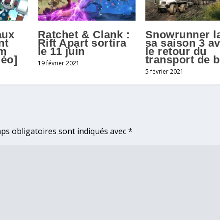
Ratchet & Clank :
Snowrunner l
aux
Rift Apart sortira
sa saison 3 a
nt
le 11 juin
le retour du
om
transport de b
déo]
19 février 2021
5 février 2021
ps obligatoires sont indiqués avec
*