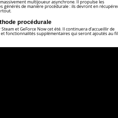
u massivement multijoueur asynchrone. Il propulse les
s générés de manière procédurale : ils devront en récupére
rtout.
éthode procédurale
r Steam et GeForce Now cet été. Il continuera d’accueillir de
t fonctionnalités supplémentaires qui seront ajoutés au fil