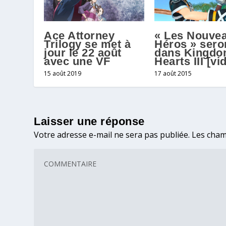
Ace Attorney
« Les Nouve
Trilogy se met à
Héros » sero
jour le 22 août
dans Kingd
avec une VF
Hearts III [vi
15 août 2019
17 août 2015
Laisser une réponse
Votre adresse e-mail ne sera pas publiée.
Les cham