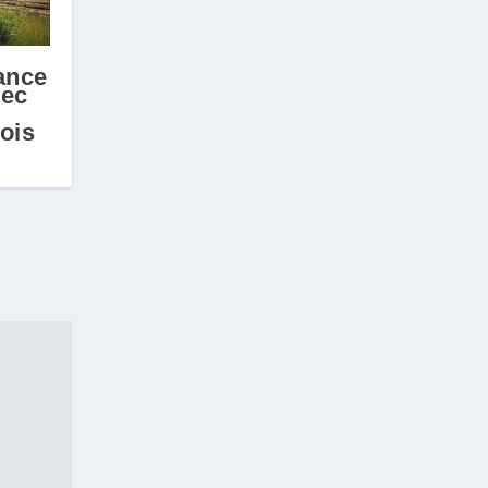
ance
vec
ois