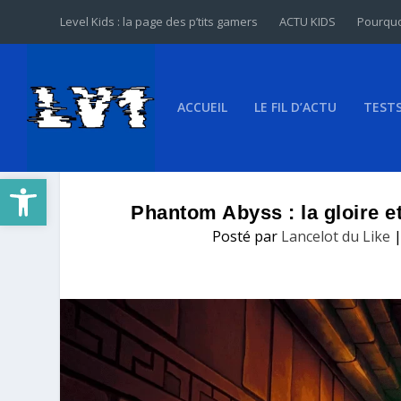
Level Kids : la page des p’tits gamers
ACTU KIDS
Pourquo
ACCUEIL
LE FIL D’ACTU
TEST
Ouvrir la barre d’outils
Phantom Abyss : la gloire et
Posté par
Lancelot du Like