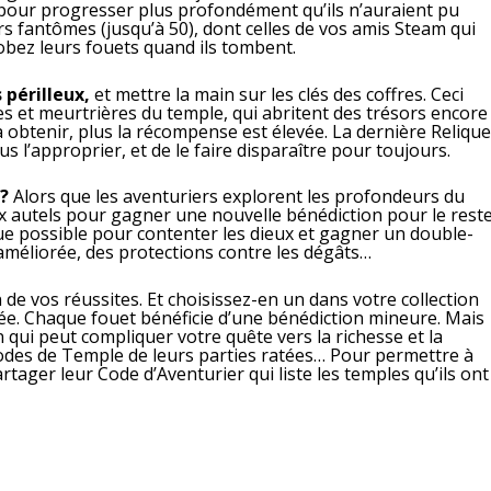
 pour progresser plus profondément qu’ils n’auraient pu
rs fantômes (jusqu’à 50), dont celles de vos amis Steam qui
obez leurs fouets quand ils tombent.
 périlleux,
et mettre la main sur les clés des coffres. Ceci
s et meurtrières du temple, qui abritent des trésors encore
e à obtenir, plus la récompense est élevée. La dernière Reliqu
 l’approprier, et de le faire disparaître pour toujours.
 ?
Alors que les aventuriers explorent les profondeurs du
x autels pour gagner une nouvelle bénédiction pour le rest
e possible pour contenter les dieux et gagner un double-
e améliorée, des protections contre les dégâts…
e vos réussites. Et choisissez-en un dans votre collection
ée. Chaque fouet bénéficie d’une bénédiction mineure. Mais
ui peut compliquer votre quête vers la richesse et la
Codes de Temple de leurs parties ratées… Pour permettre à
tager leur Code d’Aventurier qui liste les temples qu’ils ont