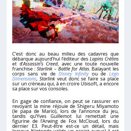
C’est donc au beau milieu des cadavres que
débarque aujourd’hui l’éditeur des
Lapins Crétins
et d’
Assassin’s Creed
, avec une toute nouvelle
franchise :
Starlink – Battle for Atlas
. Balayant les
corps sans vie de
Disney Infinity
ou de
Lego
Dimensions
,
Starlink
veut donc se faire sa place
sur un créneau qui, à en croire Ubisoft, a encore
sa place sur vos consoles.
En gage de confiance, on peut se rassurer en
revoyant la mine réjouie de Shigeru Miyamoto
(le papa de Mario), lors de l’annonce du jeu,
tandis qu’Yves Guillemot lui remettait une
figurine de l’Arwing de Fox McCloud, lors du
dernier E3. Peut-être est-ce un détail, mais