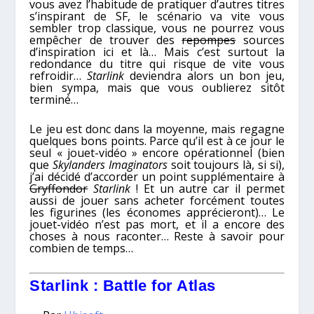
vous avez l’habitude de pratiquer d’autres titres
s’inspirant de SF, le scénario va vite vous
sembler trop classique, vous ne pourrez vous
empêcher de trouver des
repompes
sources
d’inspiration ici et là… Mais c’est surtout la
redondance du titre qui risque de vite vous
refroidir…
Starlink
deviendra alors un bon jeu,
bien sympa, mais que vous oublierez sitôt
terminé…
Le jeu est donc dans la moyenne, mais regagne
quelques bons points. Parce qu’il est à ce jour le
seul « jouet-vidéo » encore opérationnel (bien
que
Skylanders Imaginators
soit toujours là, si si),
j’ai décidé d’accorder un point supplémentaire à
Gryffondor
Starlink
! Et un autre car il permet
aussi de jouer sans acheter forcément toutes
les figurines (les économes apprécieront)… Le
jouet-vidéo n’est pas mort, et il a encore des
choses à nous raconter… Reste à savoir pour
combien de temps…
Starlink : Battle for Atlas