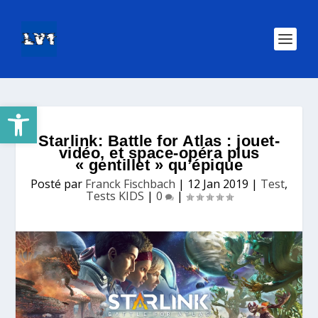
Ouvrir la barre d’outils
Starlink: Battle for Atlas : jouet-
vidéo, et space-opéra plus
« gentillet » qu’épique
Posté par
Franck Fischbach
|
12 Jan 2019
|
Test
,
Tests KIDS
|
0
|