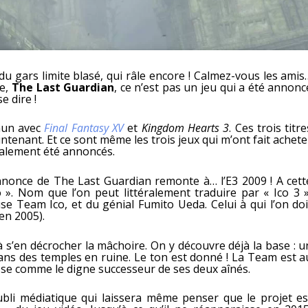
, du gars limite blasé, qui râle encore ! Calmez-vous les amis
ue,
The Last Guardian
, ce n’est pas un jeu qui a été annonc
e dire !
mmun avec
Final Fantasy XV
et
Kingdom Hearts 3
. Ces trois titre
ntenant. Et ce sont même les trois jeux qui m’ont fait achete
tialement été annoncés.
nonce de The Last Guardian remonte à… l’E3 2009 ! A cett
 ». Nom que l’on peut littéralement traduire par « Ico 3 »
euse Team Ico, et du génial Fumito Ueda. Celui à qui l’on doi
en 2005).
 s’en décrocher la mâchoire. On y découvre déjà la base : u
ans des temples en ruine. Le ton est donné ! La Team est a
pose comme le digne successeur de ses deux aînés.
bli médiatique qui laissera même penser que le projet es