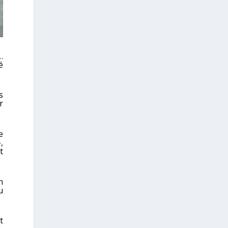
…
é
s
r
e
,
t
n
u
t