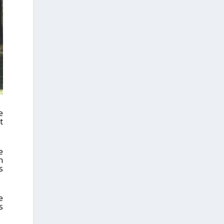
e
t
e
n
s
e
s