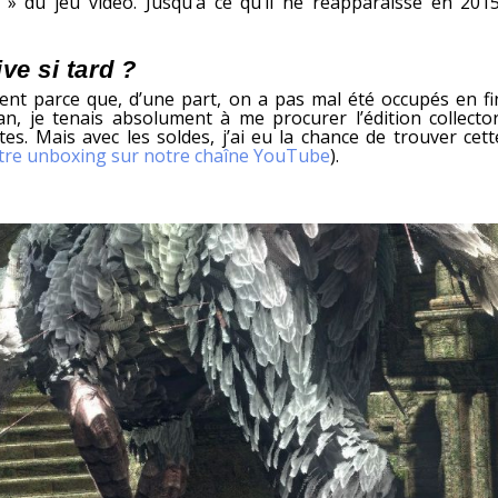
e » du jeu vidéo. Jusqu’à ce qu’il ne réapparaisse en 2015
ve si tard ?
nt parce que, d’une part, on a pas mal été occupés en fi
, je tenais absolument à me procurer l’édition collector
tes. Mais avec les soldes, j’ai eu la chance de trouver cett
otre unboxing sur notre chaîne YouTube
).