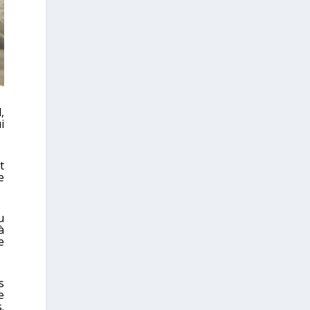
,
i
t
e
u
à
e
s
e
.