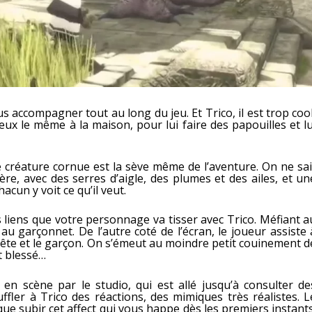
us accompagner tout au long du jeu. Et Trico, il est trop cool
veux le même à la maison, pour lui faire des papouilles et lu
e créature cornue est la sève même de l’aventure. On ne sai
mère, avec des serres d’aigle, des plumes et des ailes, et un
acun y voit ce qu’il veut.
s liens que votre personnage va tisser avec Trico. Méfiant a
 au garçonnet. De l’autre coté de l’écran, le joueur assiste 
bête et le garçon. On s’émeut au moindre petit couinement d
t blessé…
 en scène par le studio, qui est allé jusqu’à consulter de
fler à Trico des réactions, des mimiques très réalistes. L
ue subir cet affect qui vous happe dès les premiers instants