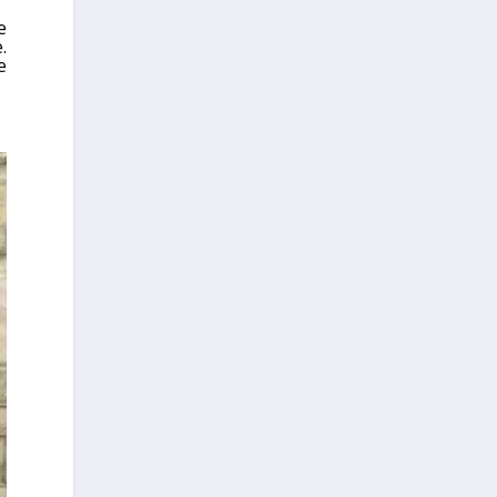
e
.
e