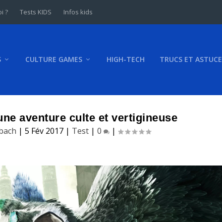
i ?
Tests KIDS
Infos kids
S
CULTURE GAMES
HIGH-TECH
TRUCS ET ASTUCE
une aventure culte et vertigineuse
hbach
|
5 Fév 2017
|
Test
|
0
|