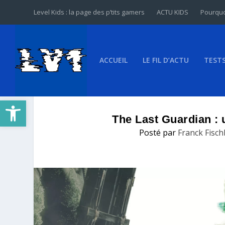
Level Kids : la page des p’tits gamers
ACTU KIDS
Pourquo
ACCUEIL
LE FIL D’ACTU
TEST
Ouvrir la barre d’outils
The Last Guardian : 
Posté par
Franck Fisc