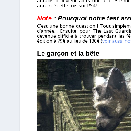
annulé. Il devient alors une « arlésienn
annoncé cette fois sur PS4 !
Note
: Pourquoi notre test arri
C’est une bonne question ! Tout simpleme
d’année… Ensuite, pour The Last Guardian
devenue difficile à trouver pendant les fê
édition à 79€ au lieu de 130€ (
voir aussi n
Le garçon et la bête