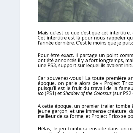
Mais qu’est ce que c’est que cet intertitre
Cet intertitre est là pour nous rappeler q
l’année dernière. C’est le moins que je puiss
Pour être exact, il partage un point co
ont été annoncés il y a fort longtemps, mai
une PS3, support sur lequel ils avaient ini
Car souvenez-vous ! La toute première an
époque, on parle alors de « Project Trico
puisqu’il est le fruit du travail de la fam
Ico
(PS1) et
Shadow of the Colossus
(sur PS2 
A cette époque, un premier trailer tombe à
jeune garçon, et une immense créature, d
meilleur de sa forme, et Project Trico se 
Hélas, le jeu tombera ensuite dans un ou