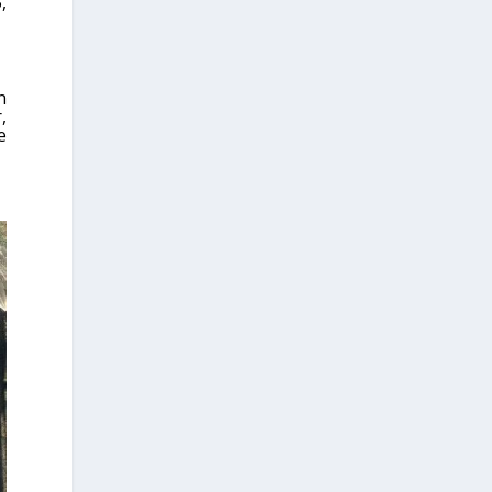
,
n
,
e