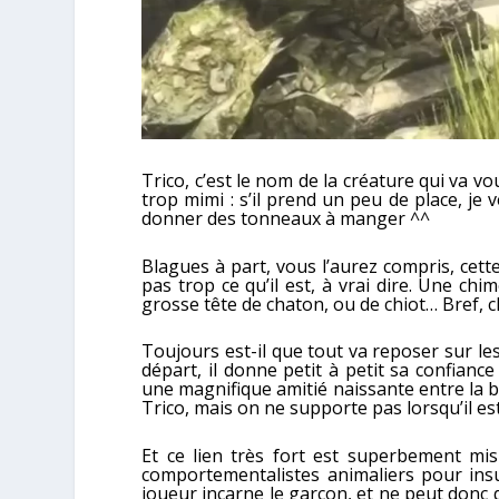
Trico, c’est le nom de la créature qui va vo
trop mimi : s’il prend un peu de place, je 
donner des tonneaux à manger ^^
Blagues à part, vous l’aurez compris, cett
pas trop ce qu’il est, à vrai dire. Une chi
grosse tête de chaton, ou de chiot… Bref, ch
Toujours est-il que tout va reposer sur le
départ, il donne petit à petit sa confiance
une magnifique amitié naissante entre la 
Trico, mais on ne supporte pas lorsqu’il es
Et ce lien très fort est superbement mis
comportementalistes animaliers pour insuf
joueur incarne le garçon, et ne peut donc q