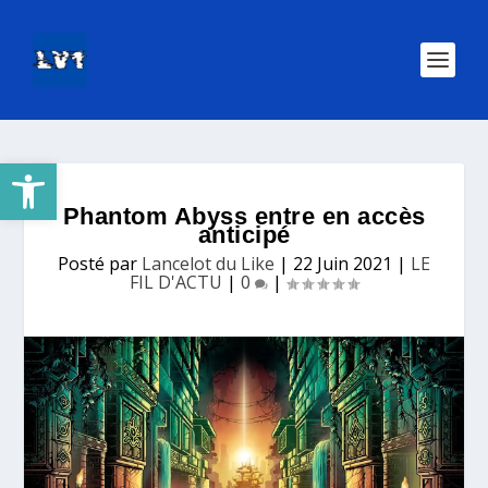
Ouvrir la barre d’outils
Phantom Abyss entre en accès
anticipé
Posté par
Lancelot du Like
|
22 Juin 2021
|
LE
FIL D'ACTU
|
0
|