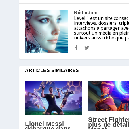
Rédaction
Level 1 est un site consacr
interviews, dossiers, tri
attachons à partager avec
surtout un média en plein
univers aussi riche que p
ARTICLES SIMILAIRES
Street Fighte
Lionel Messi
plus de détai
débarque dans