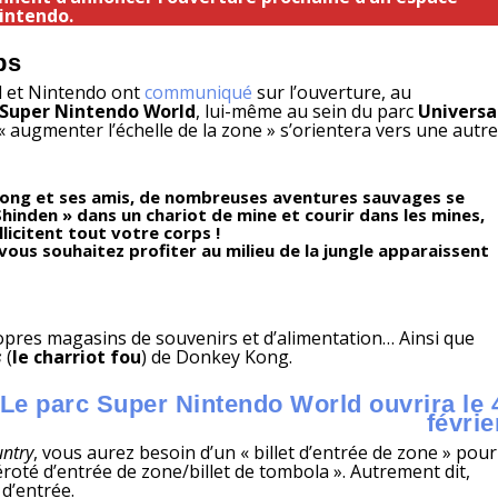
intendo.
ps
l et Nintendo ont
communiqué
sur l’ouverture, au
Super Nintendo World
, lui-même au sein du parc
Universa
 « augmenter l’échelle de la zone » s’orientera vers une autr
Kong et ses amis, de nombreuses aventures sauvages se
inden » dans un chariot de mine et courir dans les mines,
licitent tout votre corps !
 vous souhaitez profiter au milieu de la jungle apparaissent
pres magasins de souvenirs et d’alimentation… Ainsi que
s
(
le charriot fou
) de Donkey Kong.
Le parc Super Nintendo World ouvrira le 
févrie
ntry
, vous aurez besoin d’un « billet d’entrée de zone » pour
roté d’entrée de zone/billet de tombola ». Autrement dit,
 d’entrée.