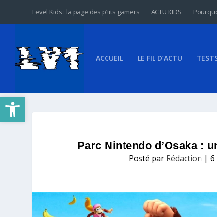
Level Kids : la page des p’tits gamers
ACTU KIDS
Pourquo
ACCUEIL
LE FIL D’ACTU
TEST
Ouvrir la barre d’outils
Parc Nintendo d’Osaka : 
Posté par
Rédaction
|
6