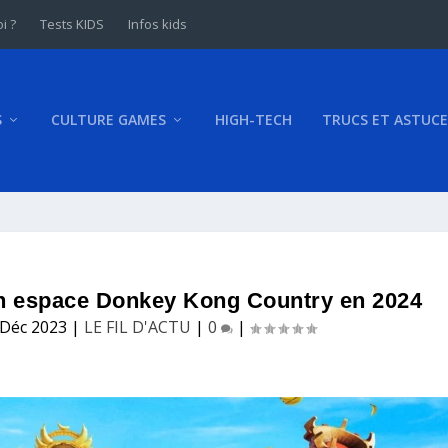
i ?
Tests KIDS
Infos kids
S
CULTURE GAMES
HIGH-TECH
TRUCS ET ASTUCE
un espace Donkey Kong Country en 2024
 Déc 2023
|
LE FIL D'ACTU
|
0
|