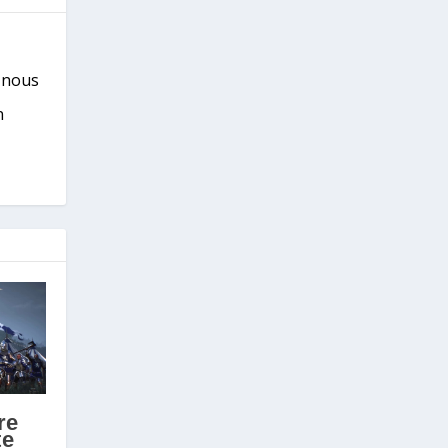
s nous
n
re
te