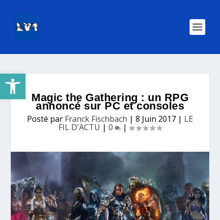
Ouvrir la barre d’outils
Magic the Gathering : un RPG
annoncé sur PC et consoles
Posté par
Franck Fischbach
|
8 Juin 2017
|
LE
FIL D'ACTU
|
0
|