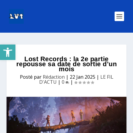
Ouvrir la barre d’outils
Lost Records : la 2e partie
repousse sa date de sortie d’un
mois
Posté par
Rédaction
|
22 Jan 2025
|
LE FIL
D'ACTU
|
0
|