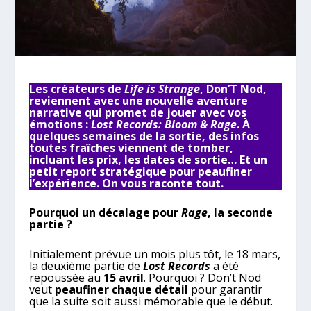
Les créateurs de
Life is Strange
, Don’T Nod,
reviennent avec une nouvelle aventure
narrative qui promet de jouer avec vos
émotions :
Lost Records: Bloom & Rage
. À
quelques semaines de la sortie, des infos
toutes fraîches viennent de tomber,
incluant les prix, les dates de sortie… Et un
petit report stratégique pour peaufiner
l’expérience. On vous raconte tout.
Pourquoi un décalage pour
Rage
, la seconde
partie ?
Initialement prévue un mois plus tôt, le 18 mars,
la deuxième partie de
Lost Records
a été
repoussée au
15 avril
. Pourquoi ? Don’t Nod
veut
peaufiner chaque détail
pour garantir
que la suite soit aussi mémorable que le début.