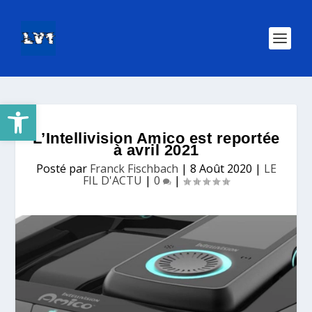
Ouvrir la barre d’outils
L’Intellivision Amico est reportée
à avril 2021
Posté par
Franck Fischbach
|
8 Août 2020
|
LE
FIL D'ACTU
|
0
|