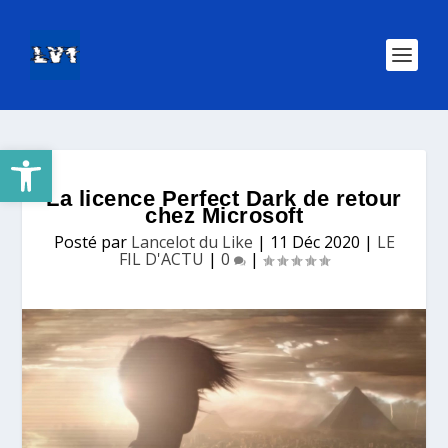
Ouvrir la barre d’outils
La licence Perfect Dark de retour
chez Microsoft
Posté par
Lancelot du Like
|
11 Déc 2020
|
LE
FIL D'ACTU
|
0
|