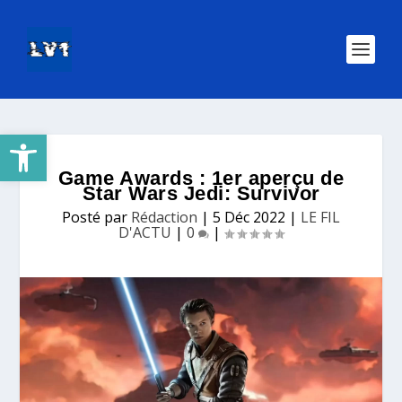
Ouvrir la barre d’outils
Game Awards : 1er aperçu de
Star Wars Jedi: Survivor
Posté par
Rédaction
|
5 Déc 2022
|
LE FIL
D'ACTU
|
0
|