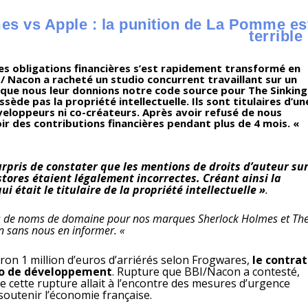
s vs Apple : la punition de La Pomme es
terrible 
s obligations financières s’est rapidement transformé en
/ Nacon a racheté un studio concurrent travaillant sur un
é que nous leur donnions notre code source pour The Sinking
sède pas la propriété intellectuelle. Ils sont titulaires d’un
développeurs ni co-créateurs. Après avoir refusé de nous
r des contributions financières pendant plus de 4 mois. «
urpris de constater que les mentions de droits d’auteur su
stores étaient légalement incorrectes. Créant ainsi la
 était le titulaire de la propriété intellectuelle »
.
s de noms de domaine pour nos marques Sherlock Holmes et Th
on sans nous en informer. «
iron 1 million d’euros d’arriérés selon Frogwares,
le contrat
udio de développement
. Rupture que BBI/Nacon a contesté,
e cette rupture allait à l’encontre des mesures d’urgence
outenir l’économie française.