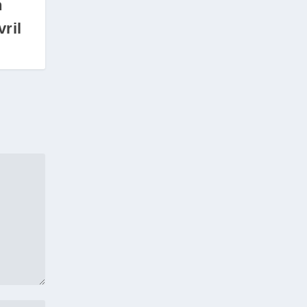
h
vril