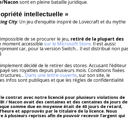
ve/Nacon
sont en pleine bataille juridique.
opriété intellectuelle »
ing City
. Un jeu d’enquête inspiré de Lovecraft et du mythe
impossible de se procurer le jeu,
retiré de la plupart des
 le moment accessible
sur le Microsoft Store
. Il est aussi
urprenant
car, pour la version Switch… Il est distribué non pa
.
implement décidé de le retirer des stores. Accusant l’éditeur
payé ses royalties depuis plusieurs mois. Conditions fixées
 structures…
Dans une lettre ouverte
, sur son site, le
s infos sont publiques et que les règles de confidentialité
 le contrat avec notre licencié pour plusieurs violations de
BI / Nacon avait des centaines et des centaines de jours de
haque somme due en moyenne était de 40 jours de retard,
l’heure et approuvés par le titulaire de la licence. Nous
à plusieurs reprises afin de pouvoir recevoir l’argent qui