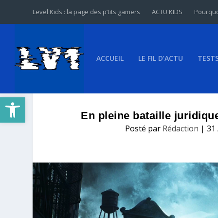
Level Kids : la page des p’tits gamers
ACTU KIDS
Pourquo
ACCUEIL
LE FIL D’ACTU
TEST
Ouvrir la barre d’outils
En pleine bataille juridiqu
Posté par
Rédaction
|
31