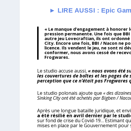
► LIRE AUSSI : Epic Game
« Le manque d’engagement à honorer le
pression permanente. Une fois que BBI 
autre jeu Lovecraftian, ils ont ordonn
City. Encore une fois, BBI / Nacon ne pos
licence. Ils vendent le jeu, ne sont ni 
conformer, nous avons cessé de recevoi
Frogwares.
Le studio accuse aussi,
« nous avons été s
les couvertures de boîtes et les pages de 
perception que ce n’était pas Frogwares qui
Le studio polonais ajoute que
« des dizaine
Sinking City ont été achetés par Bigben / Nac
Après une longue bataille juridique, et env
a été résilié en avril dernier par le st
sur fond de crise du Covid-19… Estimant qu
mises en place par le Gouvernement pour s