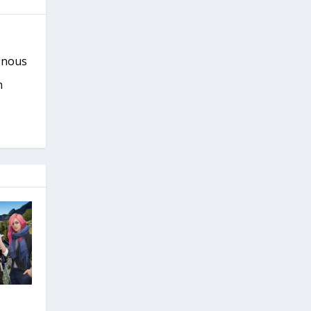
s nous
n