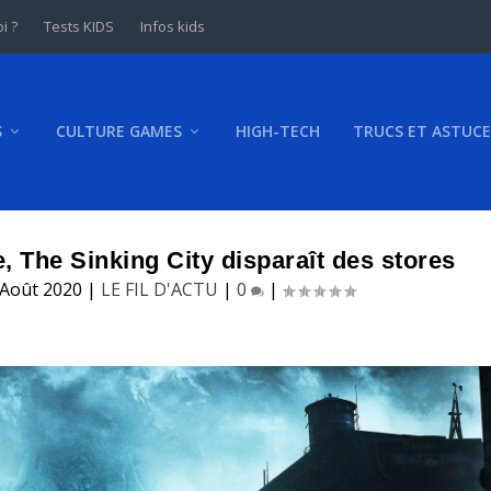
i ?
Tests KIDS
Infos kids
S
CULTURE GAMES
HIGH-TECH
TRUCS ET ASTUCE
e, The Sinking City disparaît des stores
 Août 2020
|
LE FIL D'ACTU
|
0
|