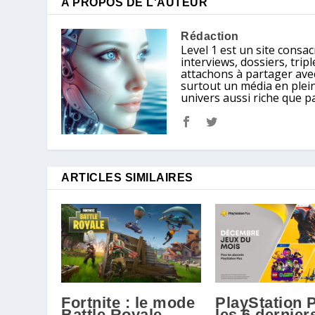
A PROPOS DE L'AUTEUR
Rédaction
Level 1 est un site consacr
interviews, dossiers, tri
attachons à partager avec
surtout un média en plein
univers aussi riche que p
ARTICLES SIMILAIRES
Fortnite : le mode
PlayStation P
Battle Royale
les 6 dernier