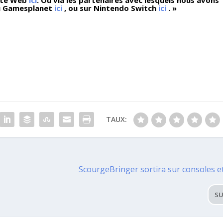
site Web
ici
. Ou via les partenaires avec lesquels nous avons
 Gamesplanet
ici
, ou sur Nintendo Switch
ici
. »
TAUX:
ScourgeBringer sortira sur consoles et
SU