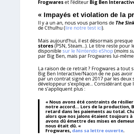
Frogwares
et l’éditeur
Big Ben Interacti
« Impayés et violation de la pr
Il y a un an, nous vous parlions de
The Sink
de Cthulhu (
lire notre test ici
).
Mais aujourd’hui, il est désormais presque 
stores
(PSN, Steam…). Le titre reste pour
disponible
sur le Nintendo eShop
(
moins s
par Big Ben, mais par Frogwares lui-même)
La raison de ce retrait ? Frogwares a tout s
Big Ben Interactive/Nacon de ne pas avoir 
par un contrat signé en 2017 par les deux
développeur s’explique… Considérant que le
ne s’appliquent plus :
« Nous avons été contraints de résilier
notre accord… Lors de la production, B
retard dans les paiements au total. C
alors que nos jalons étaient toujours à 
avons dû émettre des mises en demeure 
nous était dû. «
Frogwares,
dans sa lettre ouverte
.