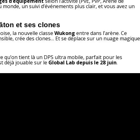
ges d’équipement
selon l’activité (PvE, PvP, Arène de
u monde, un suivi d’événements plus clair, et vous avez un
ton et ses clones
oise, la nouvelle classe
Wukong
entre dans l’arène. Ce
nsible, crée des clones… Et se déplace sur un nuage magiqu
dire qu’on tient là un DPS ultra mobile, parfait pour les
st déjà jouable sur le
Global Lab depuis le 28 juin
.