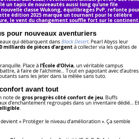
ulé un tapis de nouveautés aussi long qu’une file
 nouvelle classe Wukong, équilibrages PvP, refonte pou
cette édition 2025 marque un tournant pour le célèbre
, le vent du changement souffle fort sur le continent
us pour nouveaux aventuriers
veaux qui débarquent dans
Black Desert
. Pearl Abyss leur
0 milliards de pièces d’argent
à collecter via les quêtes de
tranquille. Place à
l’École d’Olvia
, un véritable campus
e battre, à faire de l’alchimie… Tout en papotant avec d’autres
butants sans les jeter dans la mêlée sans tuto.
 confort avant tout
n note de
gros progrès côté confort de jeu
. Buffs
iaux d’enchantement regroupés dans un inventaire dédié… E
lligible
.
 devient « Protéger le niveau d’amélioration ». Ça semble