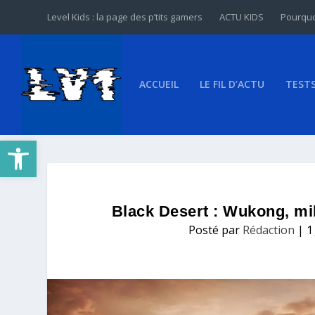
Level Kids : la page des p’tits gamers
ACTU KIDS
Pourquo
ACCUEIL
LE FIL D’ACTU
TEST
Ouvrir la barre d’outils
Black Desert : Wukong, mil
Posté par
Rédaction
|
1