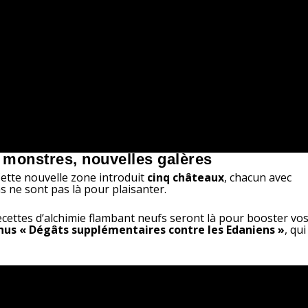
monstres, nouvelles galères
Cette nouvelle zone introduit
cinq châteaux
, chacun avec
s ne sont pas là pour plaisanter.
ecettes d’alchimie flambant neufs seront là pour booster vo
nus « Dégâts supplémentaires contre les Edaniens »
, qui