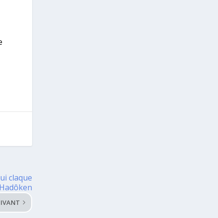
e
ui claque
s Hadôken
IVANT