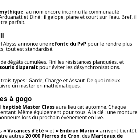
 mythique
, au nom encore inconnu (la communauté
rduanatt et Diné : il galope, plane et court sur l’eau. Bref, il
tre parfait.
ll
arl Abyss annonce une
refonte du PvP
pour le rendre plus
ts, tout est standardisé.
de dégâts cumulées. Fini les résistances planquées, et
souris disparaît
pour éviter les désynchronisations.
rois types : Garde, Charge et Assaut. De quoi mieux
 suivre un master en mathématiques.
ues à gogo
1 baptisé Master Class
aura lieu cet automne. Chaque
sentant. Même équipement pour tous. À la clé : une monture
s honneurs lors du prochain événement en live.
es
« Vacances d’été »
et
« Embrun Marin »
arrivent bientôt.
ntre autres
20 000 Pierres de Cron
, des
Marteaux de