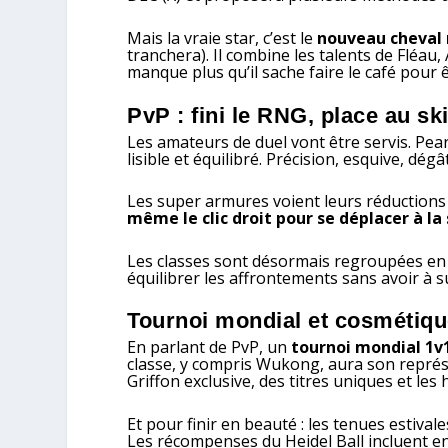
Mais la vraie star, c’est le
nouveau cheval
tranchera). Il combine les talents de Fléau, A
manque plus qu’il sache faire le café pour ê
PvP : fini le RNG, place au ski
Les amateurs de duel vont être servis. Pe
lisible et équilibré. Précision, esquive, dégâ
Les super armures voient leurs réductions 
même le clic droit pour se déplacer à la 
Les classes sont désormais regroupées en t
équilibrer les affrontements sans avoir à
Tournoi mondial et cosmétiq
En parlant de PvP, un
tournoi mondial 1v
classe, y compris Wukong, aura son repré
Griffon exclusive, des titres uniques et le
Et pour finir en beauté : les tenues estival
Les récompenses du Heidel Ball incluent e