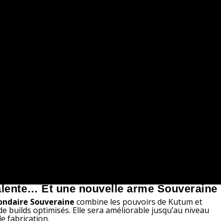
lente… Et une nouvelle arme Souveraine
ondaire Souveraine
combine les pouvoirs de Kutum et
 builds optimisés. Elle sera améliorable jusqu’au niveau
e fabrication.