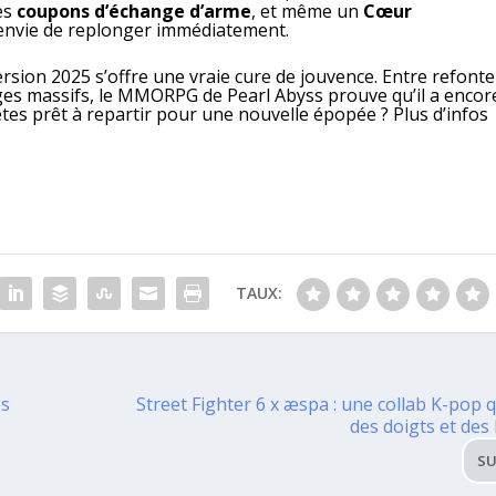
des
coupons d’échange d’arme
, et même un
Cœur
 envie de replonger immédiatement.
rsion 2025 s’offre une vraie cure de jouvence. Entre refonte
ages massifs, le MMORPG de Pearl Abyss prouve qu’il a encor
êtes prêt à repartir pour une nouvelle épopée ? Plus d’infos
TAUX:
os
Street Fighter 6 x æspa : une collab K-pop q
des doigts et de
SU