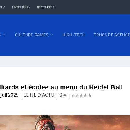
i ?
Tests KIDS
Infos kids
S
CULTURE GAMES
HIGH-TECH
TRUCS ET ASTUCE
liards et écolee au menu du Heidel Ball
 Juil 2025
|
LE FIL D'ACTU
|
0
|