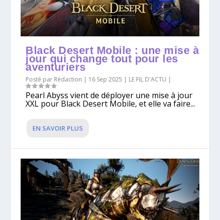
Black Desert Mobile : une mise à
jour qui change tout pour les
aventuriers
Posté par
Rédaction
|
16 Sep 2025
|
LE FIL D'ACTU
|
Pearl Abyss vient de déployer une mise à jour
XXL pour Black Desert Mobile, et elle va faire...
EN SAVOIR PLUS