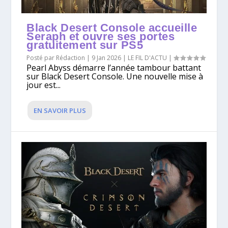
Black Desert Console accueille
Seraph et ouvre ses portes
gratuitement sur PS5
Posté par
Rédaction
|
9 Jan 2026
|
LE FIL D'ACTU
|
Pearl Abyss démarre l’année tambour battant
sur Black Desert Console. Une nouvelle mise à
jour est...
EN SAVOIR PLUS