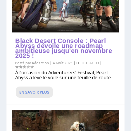
Black Desert Console : Pearl
Abyss dévoile une roadmap
ambitieuse jusqu’en novembre
2025 !
Posté par
Rédaction
|
4 Août 2025
|
LE FIL D'ACTU
|
À l’occasion du Adventurers’ Festival, Pearl
Abyss a levé le voile sur une feuille de route...
EN SAVOIR PLUS