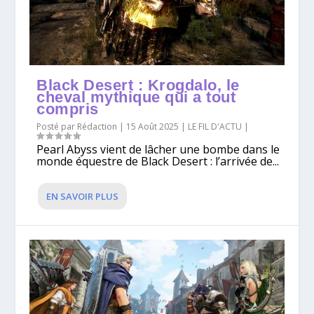
Black Desert : Krogdalo, le
cheval mythique qui a tout
compris
Posté par
Rédaction
|
15 Août 2025
|
LE FIL D'ACTU
|
Pearl Abyss vient de lâcher une bombe dans le
monde équestre de Black Desert : l’arrivée de...
EN SAVOIR PLUS