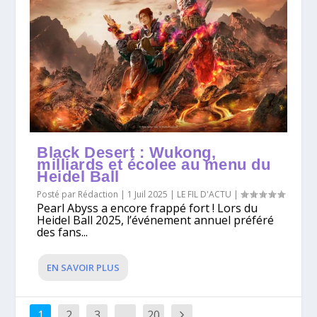
Black Desert : Wukong,
milliards et écolee au menu du
Heidel Ball
Posté par
Rédaction
|
1 Juil 2025
|
LE FIL D'ACTU
|
Pearl Abyss a encore frappé fort ! Lors du
Heidel Ball 2025, l’événement annuel préféré
des fans...
EN SAVOIR PLUS
1
2
3
…
20