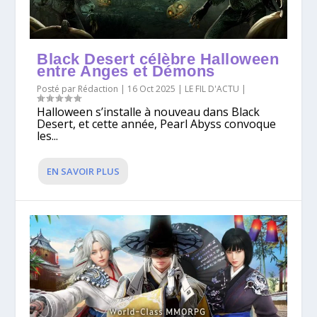
Black Desert célèbre Halloween
entre Anges et Démons
Posté par
Rédaction
|
16 Oct 2025
|
LE FIL D'ACTU
|
Halloween s’installe à nouveau dans Black
Desert, et cette année, Pearl Abyss convoque
les...
EN SAVOIR PLUS