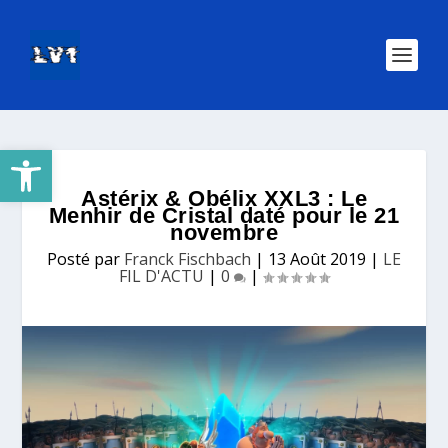
Ouvrir la barre d’outils
Astérix & Obélix XXL3 : Le
Menhir de Cristal daté pour le 21
novembre
Posté par
Franck Fischbach
|
13 Août 2019
|
LE
FIL D'ACTU
|
0
|