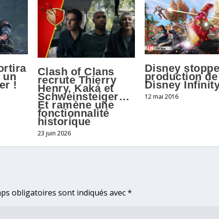
Disney stoppe
rtira
Clash of Clans
production de
: un
recrute Thierry
Disney Infinit
er !
Henry, Kaká et
Schweinsteiger…
12 mai 2016
Et ramène une
fonctionnalité
historique
23 juin 2026
ps obligatoires sont indiqués avec
*