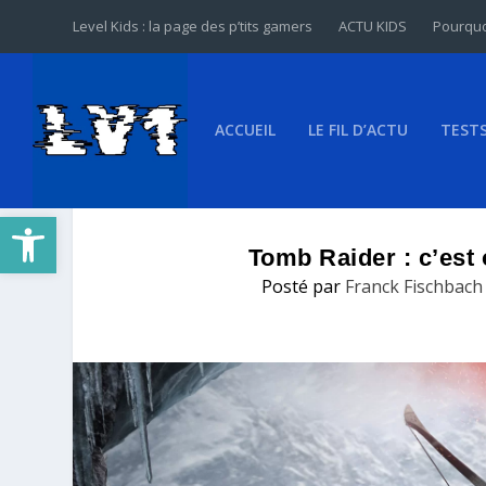
Level Kids : la page des p’tits gamers
ACTU KIDS
Pourquo
ACCUEIL
LE FIL D’ACTU
TEST
Ouvrir la barre d’outils
Tomb Raider : c’est o
Posté par
Franck Fischbach