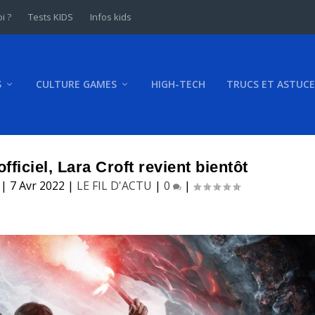
i ?
Tests KIDS
Infos kids
S
CULTURE GAMES
HIGH-TECH
TRUCS ET ASTUCE
fficiel, Lara Croft revient bientôt
|
7 Avr 2022
|
LE FIL D'ACTU
|
0
|