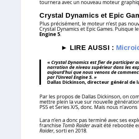
tournera avec un nouveau moteur graphiq
Crystal Dynamics et Epic Ga
Plus précisément, le moteur n’est pas nouvea
Crystal Dynamics et Epic Games. Puisque l
Engine 5
.
► LIRE AUSSI :
Microi
«
Crystal Dynamics est fier de participer
narration de niveau supérieur dans les ex
aujourd’hui que nous venons de commence
par l’Unreal Engine 5. »
Dallas Dickinson, directeur général de 
Par les propos de Dallas Dickinson, on c
mettre plein la vue sur nouvelle générati
PS5 et Series X/S, donc. Mais nous n’avons p
Lara n’en a donc pas terminé avec ses ex
franchise
Tomb Raider
avait été rebootée e
Raider
, sorti en 2018.