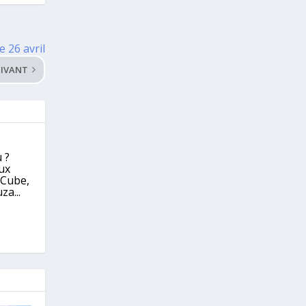
e 26 avril
IVANT
 ?
eux
eCube,
za...