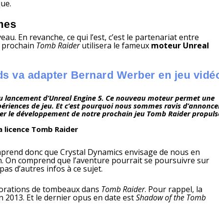
ue.
mes
u. En revanche, ce qui l’est, c’est le partenariat entre
e prochain
Tomb Raider
utilisera le fameux
moteur Unreal
ds va adapter Bernard Werber en jeu vidé
 au lancement d’Unreal Engine 5. Ce nouveau moteur permet une
périences de jeu. Et c’est pourquoi nous sommes ravis d’annonce
r le développement de notre prochain jeu Tomb Raider propuls
la licence Tomb Raider
omprend donc que Crystal Dynamics envisage de nous en
on. On comprend que l’aventure pourrait se poursuivre sur
as d’autres infos à ce sujet.
plorations de tombeaux dans
Tomb Raider
. Pour rappel, la
n 2013. Et le dernier opus en date est
Shadow of the Tomb