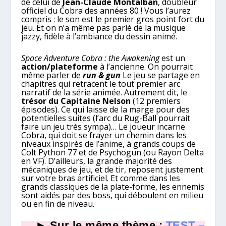
de celui de
Jean-Claude Montalban
, doubleur
officiel du Cobra des années 80 ! Vous l’aurez
compris : le son est le premier gros point fort du
jeu. Et on n’a même pas parlé de la musique
jazzy, fidèle à l’ambiance du dessin animé.
Space Adventure Cobra : the Awakening
est un
action/plateforme
à l’ancienne. On pourrait
même parler de
run & gun
Le jeu se partage en
chapitres qui retracent le tout premier arc
narratif de la série animée. Autrement dit, le
trésor du Capitaine Nelson
(12 premiers
épisodes). Ce qui laisse de la marge pour des
potentielles suites (l’arc du Rug-Ball pourrait
faire un jeu très sympa)… Le joueur incarne
Cobra, qui doit se frayer un chemin dans les
niveaux inspirés de l’anime, à grands coups de
Colt Python 77 et de Psychogun (ou Rayon Delta
en VF). D’ailleurs, la grande majorité des
mécaniques de jeu, et de tir, reposent justement
sur votre bras artificiel. Et comme dans les
grands classiques de la plate-forme, les ennemis
sont aidés par des boss, qui déboulent en milieu
ou en fin de niveau.
► Sur le même thème :
TEST –