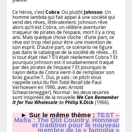
Ce héros, c’est
Cobra
. Ou plutôt
Johnson
. Un
homme lambda qui fait appel à une société qui
vend des rêves, littéralement. Johnson rêve
alors qu’il est Cobra, un célèbre aventurier
traqueur de pirates de l’espace, mort il y a cinq
ans. Mais quelque chose cloche : d’une part, ce
rêve est trop réel pour être une invention de
son esprit. D’autre part, ce scénario ne figure
pas dans le catalogue de la société de rêves… Et
si tout était réel ? S’il était réellement Cobra ? Et
pourquoi Johnson est-il soudainement traqué
par des pirates de l’espace ? Et pourquoi le
rayon delta de Cobra vient-il de remplacer son
bras gauche ?.. Oui, je sais : ce pitch vous
rappelle celui du film
Total Recall
(de Paul
Verhoeven en 1990, avec Arnold
Schwarzenegger). Normal : les deux œuvres
sont inspirées de la nouvelle
We Can Remember
It for You Wholesale
de
Philip K.Dick
(1966).
► Sur le même thème :
TEST –
Mafia : The Old Country. Honneur
et tradition pour le nouveau
membre de la « famiglia »