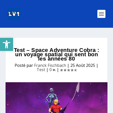
Ouvrir la barre d’outils
Test – Space Adventure Cobra :
un voyage spatial qui sent bon
les années 80
Posté par
Franck Fischbach
|
25 Août 2025
|
Test
|
0
|