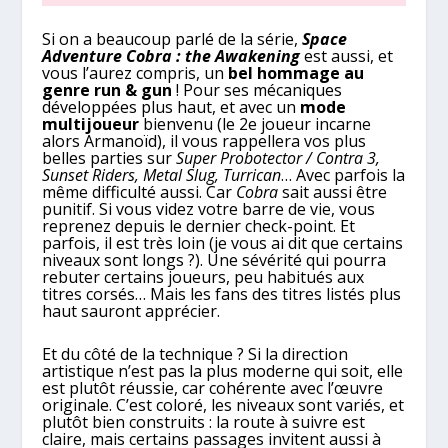
Si on a beaucoup parlé de la série,
Space
Adventure Cobra
: the Awakening
est aussi, et
vous l’aurez compris, un
bel hommage au
genre run & gun
! Pour ses mécaniques
développées plus haut, et avec un
mode
multijoueur
bienvenu (le 2e joueur incarne
alors Armanoïd), il vous rappellera vos plus
belles parties sur
Super Probotector / Contra 3,
Sunset Riders, Metal Slug, Turrican
… Avec parfois la
même difficulté aussi. Car
Cobra
sait aussi être
punitif. Si vous videz votre barre de vie, vous
reprenez depuis le dernier check-point. Et
parfois, il est très loin (je vous ai dit que certains
niveaux sont longs ?). Une sévérité qui pourra
rebuter certains joueurs, peu habitués aux
titres corsés… Mais les fans des titres listés plus
haut sauront apprécier.
Et du côté de la technique ? Si la direction
artistique n’est pas la plus moderne qui soit, elle
est plutôt réussie, car cohérente avec l’œuvre
originale. C’est coloré, les niveaux sont variés, et
plutôt bien construits : la route à suivre est
claire, mais certains passages invitent aussi à