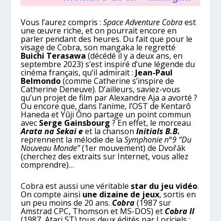
Vous l’aurez compris :
Space Adventure Cobra
est
une œuvre riche, et on pourrait encore en
parler pendant des heures. Du fait que pour le
visage de Cobra, son mangaka le regretté
Buichi Terasawa
(décédé il y a deux ans, en
septembre 2023) s’est inspiré d’une légende du
cinéma français, qu’il admirait :
Jean-Paul
Belmondo
(comme Catherine s’inspire de
Catherine Deneuve). D’ailleurs, saviez-vous
qu’un projet de film par Alexandre Aja a avorté ?
Ou encore que, dans l’anime, l’OST de Kentarô
Haneda et Yûji Ôno partage un point commun
avec
Serge Gainsbourg
? En effet, le morceau
Arata na Sekai e
et la chanson
Initials B.B.
reprennent la mélodie de la
Symphonie n°9 “Du
Nouveau Monde”
(1er mouvement) de Dvořák
(cherchez des extraits sur Internet, vous allez
comprendre)…
Cobra est aussi une véritable
star du jeu vidéo
.
On compte ainsi
une dizaine de jeux
, sortis en
un peu moins de 20 ans.
Cobra
(1987 sur
Amstrad CPC, Thomson et MS-DOS) et
Cobra II
(1987, Atari ST) tous deux édités par Loriciels ;