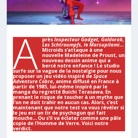
A
près
Inspecteur Gadget, Goldorak,
Les Schtroumpfs, le Marsupilami
…
Microids s’attaque à une
nouvelle Madeleine de Proust, un
nouveau dessin anime qui a
bercé notre enfance ! Le studio
surfe sur la vague de la nostalgie pour nous
proposer un jeu vidéo inspiré de
Space
Adventure Cobra
, anime diffusé en France à
partir de 1985, lui-même inspiré par le
manga du regretté Buichi Terasawa. En
prenant le risque de toucher à un mythe que
l’on ne doit trahir en aucun cas. Alors, c’est
maintenant que notre test va vous révéler si
le jeu est un tir de psychogun qui fait
mouche… Ou s’il va éclater comme une pâle
copie de l’Homme de Verre. Voici notre
verdict.