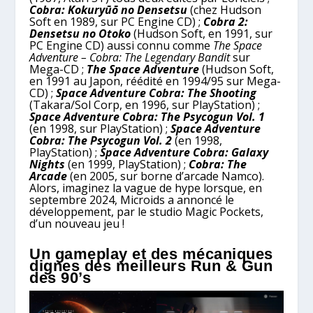
Cobra: Kokuryūō no Densetsu
(chez Hudson
Soft en 1989, sur PC Engine CD) ;
Cobra 2:
Densetsu no Otoko
(Hudson Soft, en 1991, sur
PC Engine CD) aussi connu comme
The Space
Adventure – Cobra: The Legendary Bandit
sur
Mega-CD ;
The Space Adventure
(Hudson Soft,
en 1991 au Japon, réédité en 1994/95 sur Mega-
CD) ;
Space Adventure Cobra: The Shooting
(Takara/Sol Corp, en 1996, sur PlayStation) ;
Space Adventure Cobra: The Psycogun Vol. 1
(en 1998, sur PlayStation) ;
Space Adventure
Cobra: The Psycogun Vol. 2
(en 1998,
PlayStation) ;
Space Adventure Cobra: Galaxy
Nights
(en 1999, PlayStation) ;
Cobra: The
Arcade
(en 2005, sur borne d’arcade Namco).
Alors, imaginez la vague de hype lorsque, en
septembre 2024, Microids a annoncé le
développement, par le studio Magic Pockets,
d’un nouveau jeu !
Un gameplay et des mécaniques
dignes des meilleurs Run & Gun
des 90’s