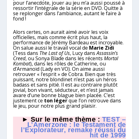
pour l’anecdote, jouer au jeu m’a aussi poussé à
ressortir l’intégrale de la série en DVD. Quitte à
se replonger dans l’ambiance, autant le faire à
fond !
Alors certes, on aurait aimé avoir les voix
officielles, mais comme écrit plus haut, la
performance de Jérémy Bardeau est incroyable.
On salue aussi le travail vocal de
Marie Zidi
(Tess dans
The Last of Us
, Lucy dans
Assassin’s
Creed
, ou Sonya Blade dans les récents
Mortal
Kombat
), dans les rôles de Catherine, ou
d’Armanoïd (Lady en VO). On aime aussi
retrouver « l’esprit » de Cobra. Bien que très
puissant, notre blondinet n’est pas un héros
badass et sans pitié. Il est au contraire plutôt
jovial, bon vivant, séducteur, et n’est jamais
avare d’une bonne blague bien placée. C’est
justement ce
ton léger
que l’on retrouve dans
le jeu, pour notre plus grand plaisir.
► Sur le même thème :
TEST –
L’Amerzone : le Testament de
l’Explorateur, remake réussi du
hit de 1999