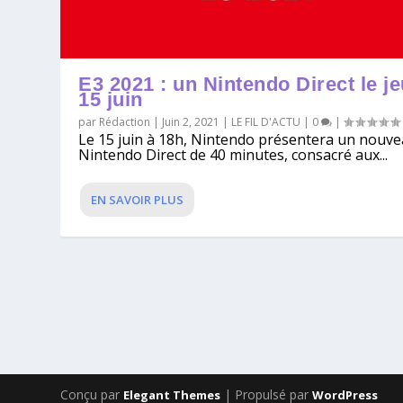
E3 2021 : un Nintendo Direct le je
15 juin
par
Rédaction
|
Juin 2, 2021
|
LE FIL D'ACTU
|
0
|
Le 15 juin à 18h, Nintendo présentera un nouv
Nintendo Direct de 40 minutes, consacré aux...
EN SAVOIR PLUS
Conçu par
| Propulsé par
Elegant Themes
WordPress