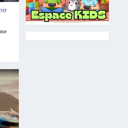
nir
case