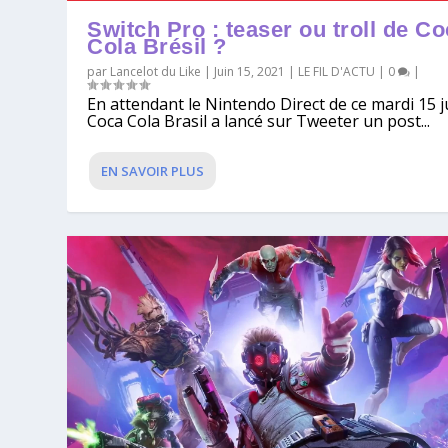
Switch Pro : teaser ou troll de C
Cola Brésil ?
par
Lancelot du Like
|
Juin 15, 2021
|
LE FIL D'ACTU
|
0
|
En attendant le Nintendo Direct de ce mardi 15 j
Coca Cola Brasil a lancé sur Tweeter un post...
EN SAVOIR PLUS