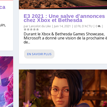
oca
E3 2021 : Une salve d’annonces
chez Xbox et Bethesda
uin,
par
Lancelot du Like
|
Juin 14, 2021
|
LE FIL D'ACTU
|
0
|
Durant le Xbox & Bethesda Games Showcase,
Microsoft a donné une vision de la prochaine 
de...
EN SAVOIR PLUS