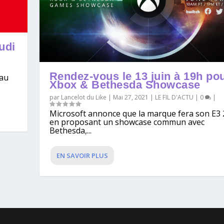
udi
Rendez-vous le 13 juin à 19h pou
eau
Xbox & Bethesda Showcase
par
Lancelot du Like
|
Mai 27, 2021
|
LE FIL D'ACTU
|
0
|
Microsoft annonce que la marque fera son E3
en proposant un showcase commun avec
Bethesda,...
EN SAVOIR PLUS