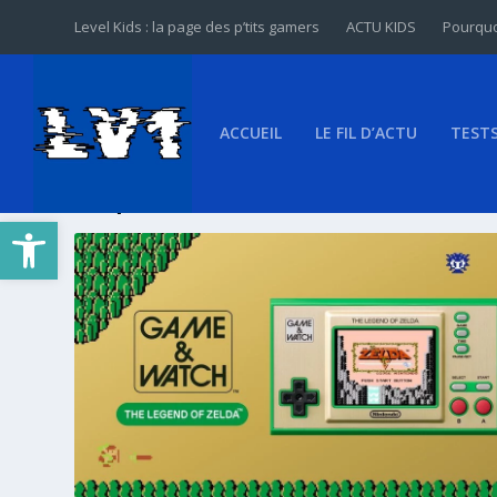
Level Kids : la page des p’tits gamers
ACTU KIDS
Pourquo
ACCUEIL
LE FIL D’ACTU
TEST
Étiquette :
E3 2021
Ouvrir la barre d’outils