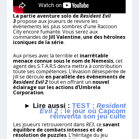
La partie aventure solo de
Resident Evil
3
propose aux joueurs de revivre les
événements les plus sombres d’une Raccoon
City encore fumante. Vous serez aux
commandes de
Jill Valentine
,
une des héroïnes
iconiques de la série
.
Aux prises avec la terrible et
inarrêtable
menace connue sous le nom de Nemesis
, cet
agent des S.T.A.R.S devra mettra à contribution
toute ses compétences. L’évasion désespérée de
Jill se déroule
en parallèle des événements de
Resident Evil 2
tout en offrant un
nouvel
éclairage sur les actions d’Umbrela
Corporation
.
► Lire aussi :
TEST :
Resident
Evil 2
: le jour où Capcom
réinventa son jeu culte
Les joueurs retrouveront dans
RE3
, ce
savant
équilibre de combats intenses et de
résolution de puzzles
. L’héritage du jeu