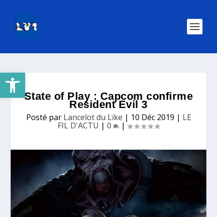
Ouvrir la barre d’outils
State of Play : Capcom confirme
Resident Evil 3
Posté par
Lancelot du Like
|
10 Déc 2019
|
LE
FIL D'ACTU
|
0
|