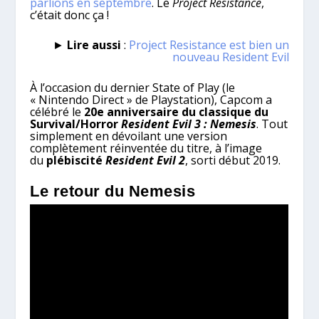
parlions en septembre
. Le
Project Resistance
,
c’était donc ça !
►
Lire aussi
:
Project Resistance est bien un
nouveau Resident Evil
À l’occasion du dernier State of Play (le
« Nintendo Direct » de Playstation), Capcom a
célébré le
20e anniversaire du classique du
Survival/Horror
Resident Evil 3 : Nemesis
. Tout
simplement en dévoilant une version
complètement réinventée du titre, à l’image
du
plébiscité
Resident Evil 2
, sorti début 2019.
Le retour du Nemesis