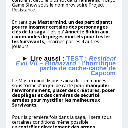
contre 1
, dévoilé plus tôt dans l’année au Tokyo
Game Show sous le nom provisoire Project
Resistance.
En tant que
Mastermind
,
un des participants
pourra incarner certains des personnages
clés de la saga
. Tels qu’
Annette Birkin aux
commandes de pièges mortels pour tester
les Survivants
, incarnés par les 4 autres
joueurs.
► Lire aussi :
TEST :
Resident
Evil VII – Biohazard
: l’horrifique
partie de cache-cache de
Capcom
Le Mastermind dispose ainsi de commandes
sous forme d’un jeu de carte pour
manipuler
l’environnement, placer des créatures, poser
des pièges et des caméras de sécurité
armées pour mystifier les malheureux
Survivants
.
Pour la première fois dans la saga, il sera sous
certaines conditions même possible
de
contrôler directement des armes