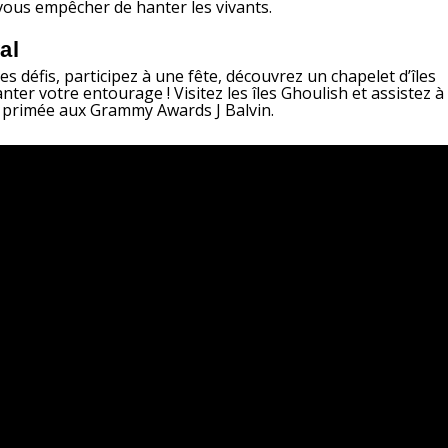
 vous empêcher de hanter les vivants.
al
s défis, participez à une fête, découvrez un chapelet d’îles
r votre entourage ! Visitez les îles Ghoulish et assistez à
n primée aux Grammy Awards J Balvin.