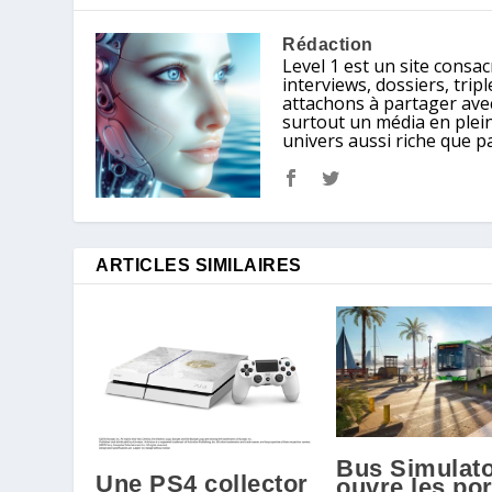
Rédaction
Level 1 est un site consacr
interviews, dossiers, tri
attachons à partager avec
surtout un média en plein
univers aussi riche que p
ARTICLES SIMILAIRES
Bus Simulato
Une PS4 collector
ouvre les po