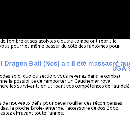
 de l’ombre et ses acolytes d’outre-tombe ont repris le
ce. Vous pourriez même passer du côté des fantômes pour
Dragon Ball (Nes) a t-il été massacré au
USA 
 modes solo, duo ou section, vous revenez dans le combat
nne la possibilité de remporter un Cauchemar royal !
re les survivants en utilisant vos compétences de l’au-delà
ez de nouveaux défis pour déverrouiller des récompenses
as, la pioche Broie-lanterne, l’accessoire de dos Bobo…
estez effrayant toute l’année.