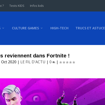
i ?
Tests KIDS
Infos kids
S
CULTURE GAMES
HIGH-TECH
TRUCS ET ASTUCE
 reviennent dans Fortnite !
 Oct 2020
|
LE FIL D'ACTU
|
0
|