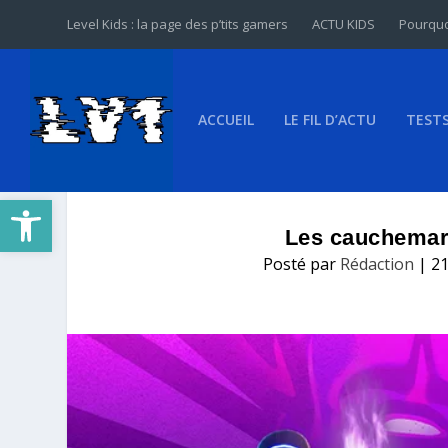
Level Kids : la page des p’tits gamers
ACTU KIDS
Pourquo
ACCUEIL
LE FIL D’ACTU
TEST
Ouvrir la barre d’outils
Les cauchemars
Posté par
Rédaction
|
21