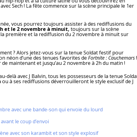
au hip-hop et à la culture latine où vous découvrirez en
vec Sech ! La fête commence sur la scène principale le 1er
inée, vous pourrez toujours assister à des rediffusions du
h et le 2 novembre à minuit,
toujours sur la scène
la première et la rediffusion du 2 novembre à minuit sur
ment ? Alors jetez-vous sur la tenue Soldat festif pour
sion néon d’une des tenues favorites de
Fortnite : Cauchemars
ir de maintenant et jusqu’au 2 novembre à 2h du matin !
u-delà avec J Balvin, tous les possesseurs de la tenue Solda
à ou à ses rediffusions déverrouilleront le style exclusif de J
bre avec une bande-son qui envoie du lourd
 avant le coup d’envoi
rène avec son karambit et son style explosif