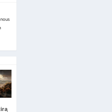
s nous
n
ira