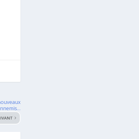
 nouveaux
ennemis…
IVANT