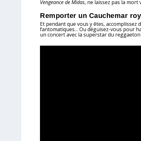
Vengeance de Midas
, ne laissez pas la mort
Remporter un Cauchemar roy
Et pendant que vous y êtes, accomplissez de
fantomatiques… Ou déguisez-vous pour hante
un concert avec la superstar du reggaeto