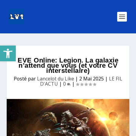
Ouvrir la barre d’outils
EVE Online: Legion. La galaxie
n’attend que vous (et votre CV
interstellaire)
Posté par
Lancelot du Like
|
2 Mai 2025
|
LE FIL
D'ACTU
|
0
|