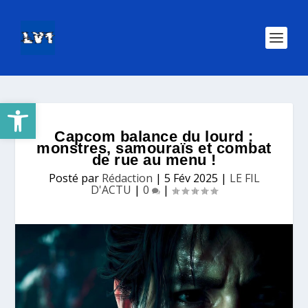
Ouvrir la barre d’outils
Capcom balance du lourd :
monstres, samouraïs et combat
de rue au menu !
Posté par
Rédaction
|
5 Fév 2025
|
LE FIL
D'ACTU
|
0
|