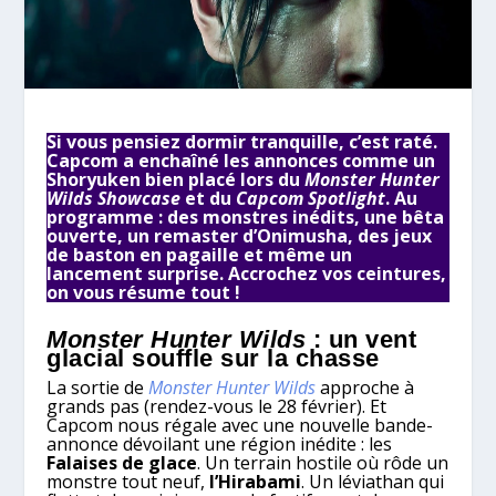
Si vous pensiez dormir tranquille, c’est raté.
Capcom a enchaîné les annonces comme un
Shoryuken bien placé lors du
Monster Hunter
Wilds Showcase
et du
Capcom Spotlight
. Au
programme : des monstres inédits, une bêta
ouverte, un remaster d’Onimusha, des jeux
de baston en pagaille et même un
lancement surprise. Accrochez vos ceintures,
on vous résume tout !
Monster Hunter Wilds
: un vent
glacial souffle sur la chasse
La sortie de
Monster Hunter Wilds
approche à
grands pas (rendez-vous le 28 février). Et
Capcom nous régale avec une nouvelle bande-
annonce dévoilant une région inédite : les
Falaises de glace
. Un terrain hostile où rôde un
monstre tout neuf,
l’Hirabami
. Un léviathan qui