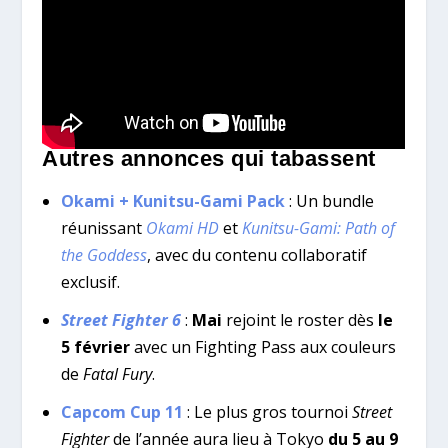
Autres annonces qui tabassent
Okami + Kunitsu-Gami Pack
: Un bundle
réunissant
Okami HD
et
Kunitsu-Gami: Path of
the Goddess
, avec du contenu collaboratif
exclusif.
Street Fighter 6
:
Mai
rejoint le roster dès
le
5 février
avec un Fighting Pass aux couleurs
de
Fatal Fury
.
Capcom Cup 11
: Le plus gros tournoi
Street
Fighter
de l’année aura lieu à Tokyo
du 5 au 9