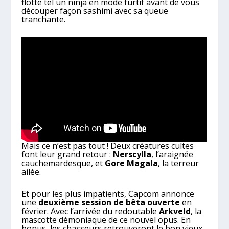
flotte tel un ninja en mode furtif avant de vous
découper façon sashimi avec sa queue
tranchante.
Mais ce n’est pas tout ! Deux créatures cultes
font leur grand retour :
Nerscylla
, l’araignée
cauchemardesque, et
Gore Magala
, la terreur
ailée.
Et pour les plus impatients, Capcom annonce
une
deuxième session de bêta ouverte
en
février. Avec l’arrivée du redoutable
Arkveld
, la
mascotte démoniaque de ce nouvel opus. En
bonus, les chasseurs retrouveront le bon vieux