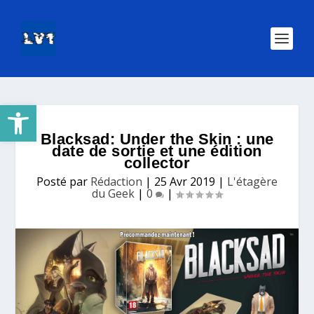
Ouvrir la barre d’outils
Blacksad: Under the Skin : une
date de sortie et une édition
collector
Posté par
Rédaction
|
25 Avr 2019
|
L'étagère
du Geek
|
0
|