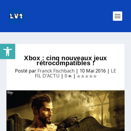
Ouvrir la barre d’outils
Xbox : cinq nouveaux jeux
rétrocompatibles !
Posté par
Franck Fischbach
|
10 Mai 2016
|
LE
FIL D'ACTU
|
0
|