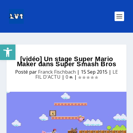
Ouvrir la barre d’outils
[vidéo] Un stage Super Mario
Maker dans Super Smash Bros
Posté par
Franck Fischbach
|
15 Sep 2015
|
LE
FIL D'ACTU
|
0
|