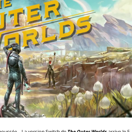
poussée… La version Switch de
The Outer Worlds
arrive le 5