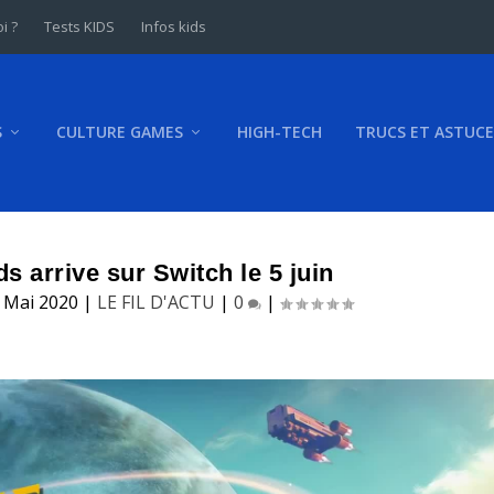
i ?
Tests KIDS
Infos kids
S
CULTURE GAMES
HIGH-TECH
TRUCS ET ASTUCE
s arrive sur Switch le 5 juin
 Mai 2020
|
LE FIL D'ACTU
|
0
|