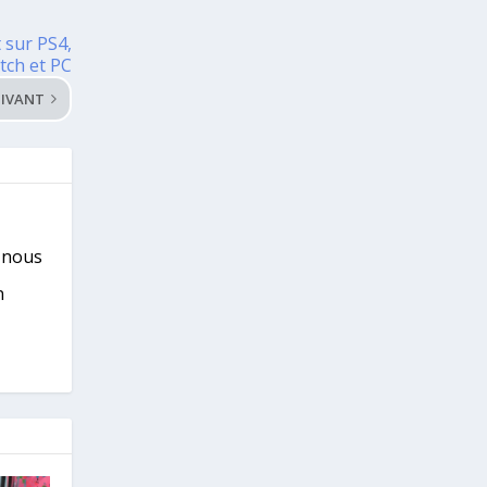
 sur PS4,
tch et PC
IVANT
s nous
n