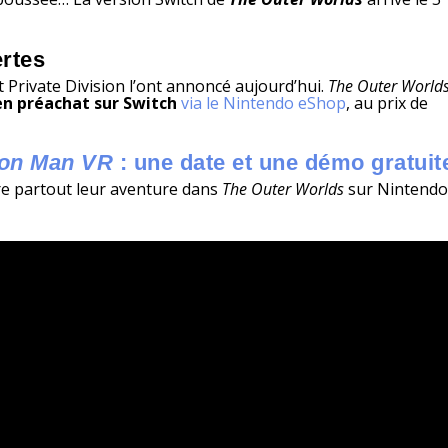
rtes
Private Division l’ont annoncé aujourd’hui.
The Outer World
en préachat sur Switch
via le Nintendo eShop
, au prix de
ron Man VR
: une date et une démo gratuit
e partout leur aventure dans
The Outer Worlds
sur Nintend