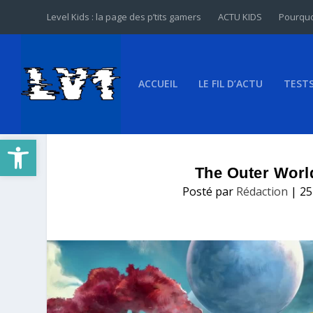
Level Kids : la page des p’tits gamers
ACTU KIDS
Pourquo
ACCUEIL
LE FIL D’ACTU
TEST
Ouvrir la barre d’outils
The Outer World
Posté par
Rédaction
|
25