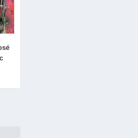
osé
c