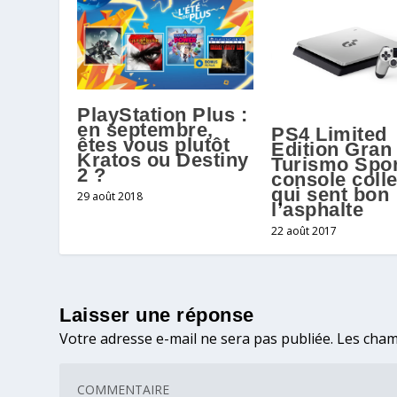
PlayStation Plus :
en septembre,
PS4 Limited
êtes vous plutôt
Edition Gran
Kratos ou Destiny
Turismo Sport
2 ?
console colle
qui sent bon
29 août 2018
l’asphalte
22 août 2017
Laisser une réponse
Votre adresse e-mail ne sera pas publiée.
Les cham