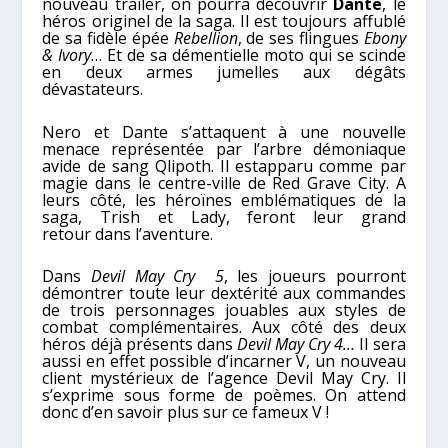
nouveau trailer, on pourra découvrir
Dante
, le
héros originel de la saga. Il est toujours affublé
de sa fidèle épée
Rebellion
, de ses flingues
Ebony
& Ivory
… Et de sa démentielle moto qui se scinde
en deux armes jumelles aux dégâts
dévastateurs.
Nero et Dante s’attaquent à une nouvelle
menace représentée par
l’arbre démoniaque
avide de sang Qlipoth.
Il estapparu comme par
magie dans le centre-ville de Red Grave City. A
leurs côté, les
héroïnes emblématiques de la
saga, Trish et Lady, feront leur grand
retour
dans l’aventure
.
Dans
Devil May Cry 5
, les joueurs pourront
démontrer toute leur dextérité aux commandes
de
t
r
ois personnages jouables aux styles de
combat complémentaires.
Aux côté des deux
héros déjà présents dans
Devil May Cry 4…
Il sera
aussi en effet possible
d’incarner V, un nouveau
client mystérieux de l’agence Devil May Cry
. Il
s’exprime sous forme de poèmes. On attend
donc d’en savoir plus sur ce fameux V !