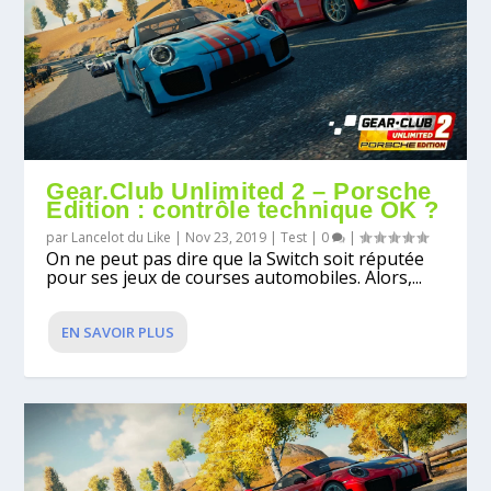
Gear.Club Unlimited 2 – Porsche
Edition : contrôle technique OK ?
par
Lancelot du Like
|
Nov 23, 2019
|
Test
|
0
|
On ne peut pas dire que la Switch soit réputée
pour ses jeux de courses automobiles. Alors,...
EN SAVOIR PLUS