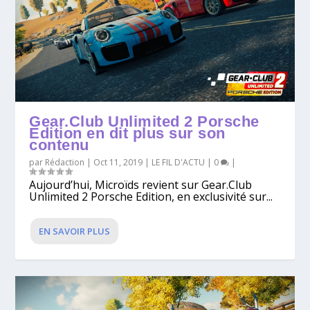
Gear.Club Unlimited 2 Porsche
Edition en dit plus sur son
contenu
par
Rédaction
|
Oct 11, 2019
|
LE FIL D'ACTU
|
0
|
Aujourd’hui, Microïds revient sur Gear.Club
Unlimited 2 Porsche Edition, en exclusivité sur...
EN SAVOIR PLUS