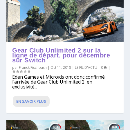
Gear Club Unlimited 2 sur la
ligne de départ, pour décembre
sur Switch
par
Franck Fischbach
|
Oct 11, 2018
|
LE FIL D'ACTU
|
0
|
Eden Games et Microïds ont donc confirmé
l’arrivée de Gear Club Unlimited 2, en
exclusivité...
EN SAVOIR PLUS