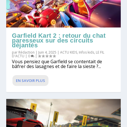
Garfield Kart 2 : retour du chat
paresseux sur des circuits
déjantés
par
Rédaction
|
Juin 4, 2025
|
ACTU KIDS
,
Infos kids
,
LE FIL
D'ACTU
|
0
|
Vous pensiez que Garfield se contentait de
bâfrer des lasagnes et de faire la sieste ?...
EN SAVOIR PLUS