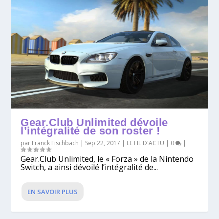
Gear.Club Unlimited dévoile
l’intégralité de son roster !
par
Franck Fischbach
|
Sep 22, 2017
|
LE FIL D'ACTU
|
0
|
Gear.Club Unlimited, le « Forza » de la Nintendo
Switch, a ainsi dévoilé l’intégralité de...
EN SAVOIR PLUS