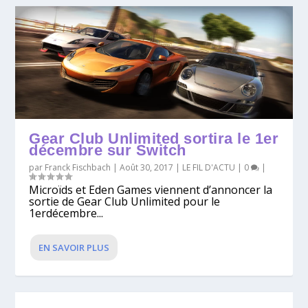
Gear Club Unlimited sortira le 1er
décembre sur Switch
par
Franck Fischbach
|
Août 30, 2017
|
LE FIL D'ACTU
|
0
|
Microïds et Eden Games viennent d’annoncer la
sortie de Gear Club Unlimited pour le
1erdécembre...
EN SAVOIR PLUS