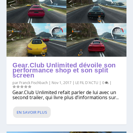
Gear.Club Unlimited dévoile son
performance shop et son split
screen
par
Franck Fischbach
|
Nov 1, 2017
|
LE FIL D'ACTU
|
0
|
Gear.Club Unlimited refait parler de lui avec un
second trailer, qui livre plus d’informations sur...
EN SAVOIR PLUS