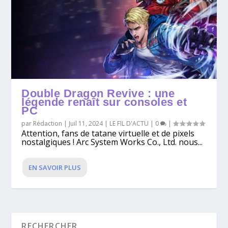
Double Dragon Revive : une
légende renaît sur consoles et
PC
par
Rédaction
|
Juil 11, 2024
|
LE FIL D'ACTU
|
0
|
Attention, fans de tatane virtuelle et de pixels
nostalgiques ! Arc System Works Co., Ltd. nous...
EN SAVOIR PLUS