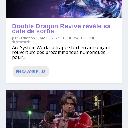
Double Dragon Revive révèle sa
date de sortie
par
Rédaction
|
Déc 13, 2024
|
LE FIL D'ACTU
|
0
|
Arc System Works a frappé fort en annonçant
l’ouverture des précommandes numériques
pour...
EN SAVOIR PLUS