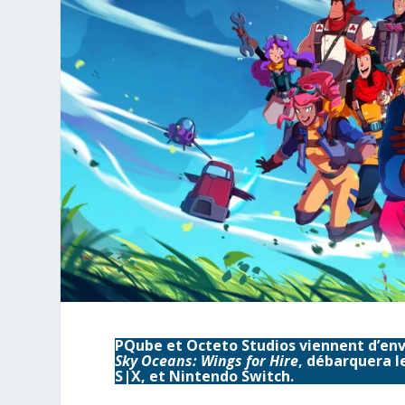
PQube et Octeto Studios viennent d’envo
Sky Oceans: Wings for Hire
, débarquera l
S|X, et Nintendo Switch.