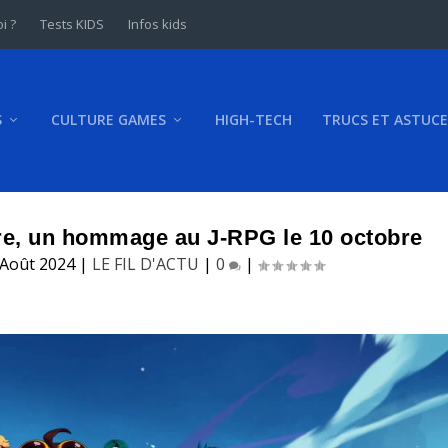
i ?
Tests KIDS
Infos kids
S
CULTURE GAMES
HIGH-TECH
TRUCS ET ASTUCE
re, un hommage au J-RPG le 10 octobre
 Août 2024
|
LE FIL D'ACTU
|
0
|