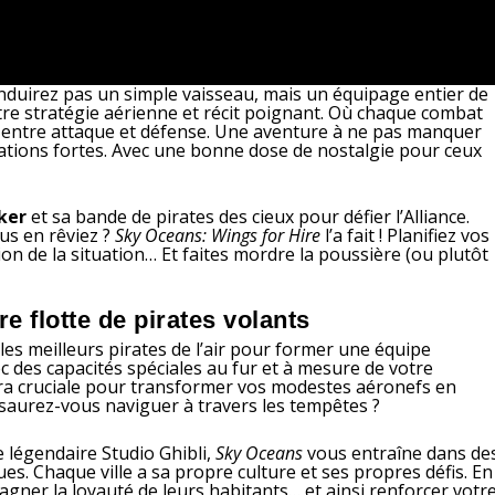
nduirez pas un simple vaisseau, mais un équipage entier de
tre stratégie aérienne et récit poignant. Où chaque combat
 entre attaque et défense. Une aventure à ne pas manquer
ations fortes. Avec une bonne dose de nostalgie pour ceux
ker
et sa bande de pirates des cieux pour défier l’Alliance.
us en rêviez ?
Sky Oceans: Wings for Hire
l’a fait ! Planifiez vos
n de la situation… Et faites mordre la poussière (ou plutôt
e flotte de pirates volants
 les meilleurs pirates de l’air pour former une équipe
c des capacités spéciales au fur et à mesure de votre
ra cruciale pour transformer vos modestes aéronefs en
, saurez-vous naviguer à travers les tempêtes ?
e légendaire Studio Ghibli,
Sky Oceans
vous entraîne dans de
s. Chaque ville a sa propre culture et ses propres défis. En
agner la loyauté de leurs habitants… et ainsi renforcer votr