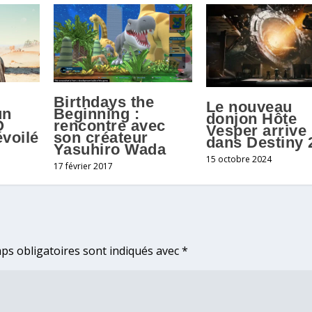
Birthdays the
Le nouveau
un
Beginning :
donjon Hôte
O
rencontre avec
Vesper arrive
voilé
son créateur
dans Destiny 
Yasuhiro Wada
15 octobre 2024
17 février 2017
ps obligatoires sont indiqués avec
*