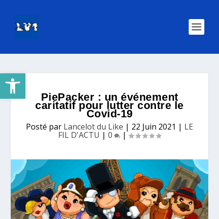
Ouvrir la barre d’outils
PiePacker : un événement
caritatif pour lutter contre le
Covid-19
Posté par
Lancelot du Like
|
22 Juin 2021
|
LE
FIL D'ACTU
|
0
|