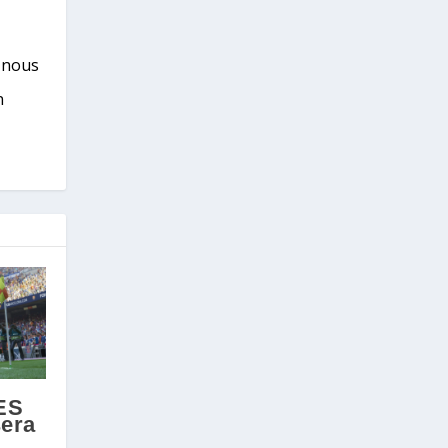
s nous
n
ES
sera