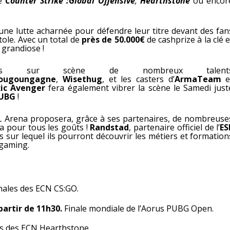
ue
Counter Strike :Global Offensive
,
Hearthstone
ou encor
ne lutte acharnée pour défendre leur titre devant des fan
tole. Avec un total de
près de 50.000€
de cashprize à la clé e
 grandiose !
urs sur scène de nombreux talent
ougoungagne
,
Wisethug
, et les casters d’
ArmaTeam
e
ic Avenger
fera également vibrer la scène le Samedi just
PUBG
!
SL Arena proposera, grâce à ses partenaires, de nombreuse
a pour tous les goûts !
Randstad
, partenaire officiel de l’
ES
s sur lequel ils pourront découvrir les métiers et formation
 gaming.
nales des ECN CS:GO.
artir de 11h30.
Finale mondiale de l’Aorus PUBG Open.
s des ECN Hearthstone.