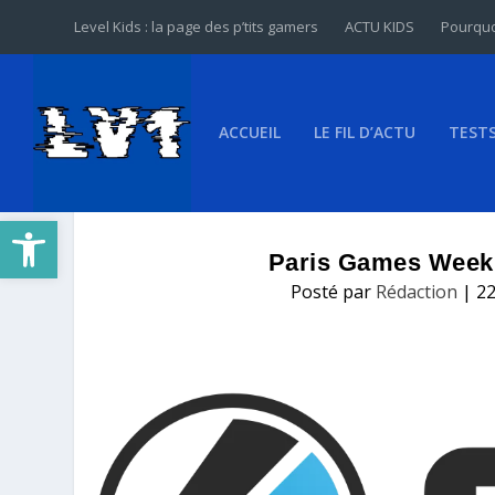
Level Kids : la page des p’tits gamers
ACTU KIDS
Pourquo
ACCUEIL
LE FIL D’ACTU
TEST
Ouvrir la barre d’outils
Paris Games Week 
Posté par
Rédaction
|
22