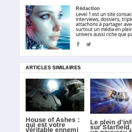
Rédaction
Level 1 est un site consacr
interviews, dossiers, tri
attachons à partager avec
surtout un média en plein
univers aussi riche que p
ARTICLES SIMILAIRES
House of Ashes :
Le plein d’in
qui est votre
sur Starfield,
véritable ennemi