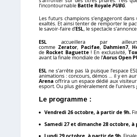
s’affronter sur des titres phares. Tels q
l’incontournable
Battle Royale
PUBG
.
Les futurs champions s’engageront dans u
exaltés. Et ainsi tenter de remporter le pac
le savoir-faire d’
ESL
, le spectacle s’annonce
ESL
accueillera par aille
comme
Zerator
,
Pacifae
,
Dahmien7
,
H
de
Rocket Baguette
! En exclusivité,
Tox
avant la finale mondiale de l’
Aorus Open 
ESL
ne s’arrête pas là puisque l’espace E
animations : concours, démos … il y en aur
Arena
offrira un espace dédié aux visiteur
esport. Ou plus généralement de l’univers
Le programme :
Vendredi 26 octobre, à partir de 9h.
Fi
Samedi 27 et dimanche 28 octobre, à p
Lundi 29 octobre, à partir de 9h.
Finale