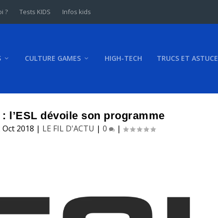
i ?
Tests KIDS
Infos kids
S
CULTURE GAMES
HIGH-TECH
TRUCS ET ASTUCE
: l’ESL dévoile son programme
 Oct 2018
|
LE FIL D'ACTU
|
0
|