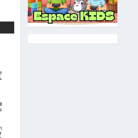
e
L
l
s
n
r