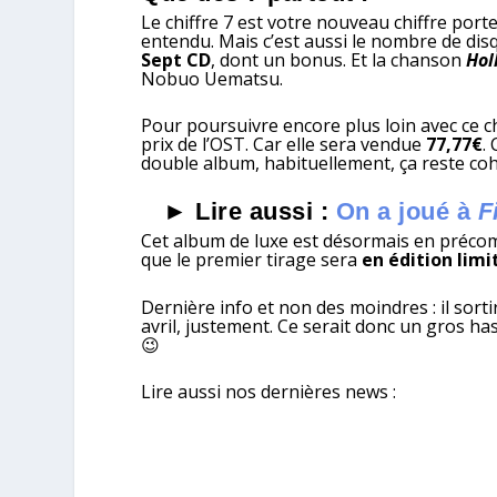
Le chiffre 7 est votre nouveau chiffre por
entendu. Mais c’est aussi le nombre de di
Sept CD
, dont un bonus. Et la chanson
Hol
Nobuo Uematsu.
Pour poursuivre encore plus loin avec ce chif
prix de l’OST. Car elle sera vendue
77,77€
.
double album, habituellement, ça reste co
► Lire aussi :
On a joué à
F
Cet album de luxe est désormais en pré
que le premier tirage sera
en édition limi
Dernière info et non des moindres : il sorti
avril, justement. Ce serait donc un gros ha
😉
Lire aussi nos dernières news :