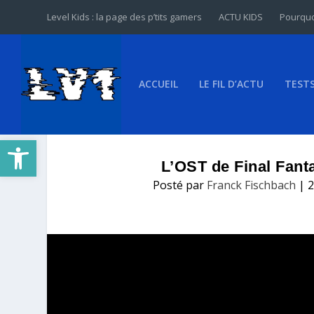
Level Kids : la page des p’tits gamers
ACTU KIDS
Pourquo
ACCUEIL
LE FIL D’ACTU
TEST
Ouvrir la barre d’outils
L’OST de Final Fan
Posté par
Franck Fischbach
|
2