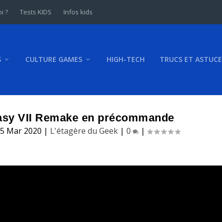
i ?
Tests KIDS
Infos kids
S
CULTURE GAMES
HIGH-TECH
TRUCS ET ASTUCE
tasy VII Remake en précommande
5 Mar 2020
|
L'étagère du Geek
|
0
|