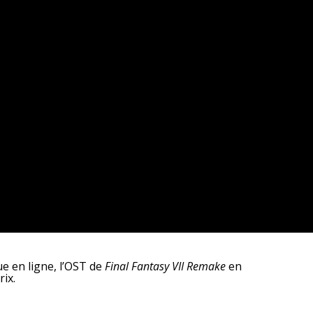
ue en ligne, l’OST de
Final Fantasy VII Remake
en
ix.