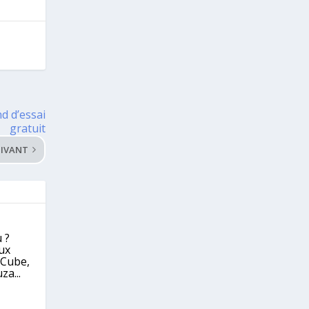
d d’essai
gratuit
IVANT
 ?
eux
eCube,
za...