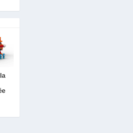
la
a
ée