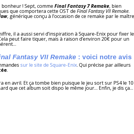
te bonheur ! Sept, comme
Final Fantasy 7 Remake
, bien
sques que comportera cette OST de
Final Fantasy VII Remake
.
low
, générique conçu à l’occasion de ce remake par le maîtr
fre, il a aussi servi d’inspiration à Square-Enix pour fixer l
 Cela peut faire tiquer, mais à raison d’environ 20€ pour un
hérent…
inal Fantasy VII Remake
: voici notre avis 
commandes
sur le site de Square-Enix
. Qui précise par ailleurs
tée
.
ra en avril. Et ça tombe bien puisque le jeu sort sur PS4 le 10
sard que cet album soit dispo le même jour… Enfin, je dis ça…