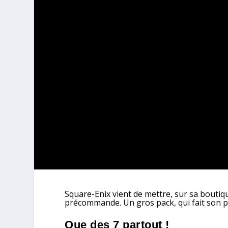
Square-Enix vient de mettre, sur sa boutiq
précommande. Un gros pack, qui fait son pr
Que des 7 partout !