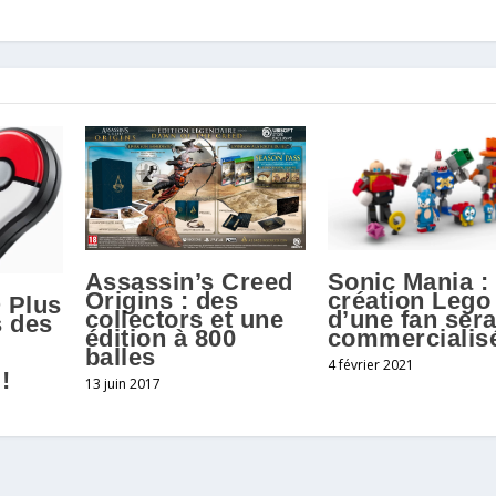
Assassin’s Creed
Sonic Mania : 
Origins : des
création Lego
 Plus
collectors et une
d’une fan ser
s des
édition à 800
commercialis
balles
4 février 2021
!
13 juin 2017