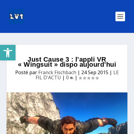
Ouvrir la barre d’outils
Just Cause 3 : l’appli VR
« Wingsuit » dispo aujourd’hui
Posté par
Franck Fischbach
|
24 Sep 2015
|
LE
FIL D'ACTU
|
0
|