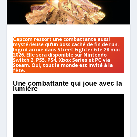
Capcom ressort une combattante aussi
mystérieuse qu’un boss caché de fin de run.
Ingrid arrive dans Street Fighter 6 le 28 mai
2026. Elle sera disponible sur Nintendo
Switch 2, PS5, PS4, Xbox Series et PC via
Steam. Oui, tout le monde est invité à la
fête.
Une combattante qui joue avec la
lumière