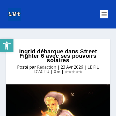
Ouvrir la barre d’outils
Ingrid débarque dans Street
Fighter 6 avec ses pouvoirs
solaires
Posté par
Rédaction
|
23 Avr 2026
|
LE FIL
D'ACTU
|
0
|