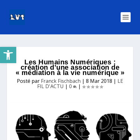
Ouvrir la barre d’outils
Les Humains Numériques :
création d’une association de
« médiation à la vie numérique »
Posté par
Franck Fischbach
|
8 Mar 2018
|
LE
FIL D'ACTU
|
0
|