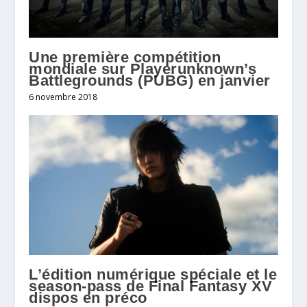
Une première compétition
mondiale sur Playerunknown’s
Battlegrounds (PUBG) en janvier
6 novembre 2018
L’édition numérique spéciale et le
season-pass de Final Fantasy XV
dispos en préco