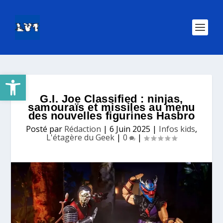
Ouvrir la barre d’outils
G.I. Joe Classified : ninjas,
samouraïs et missiles au menu
des nouvelles figurines Hasbro
Posté par
Rédaction
|
6 Juin 2025
|
Infos kids
,
L'étagère du Geek
|
0
|