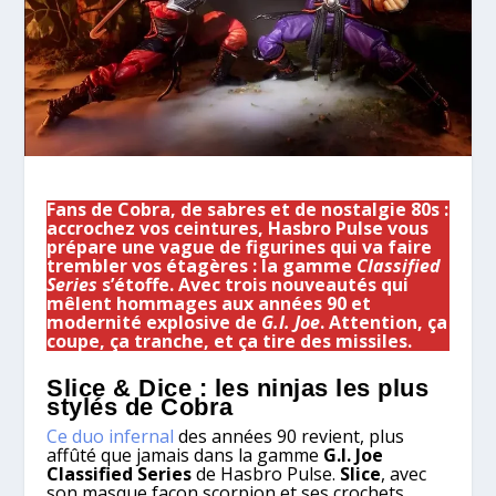
Fans de Cobra, de sabres et de nostalgie 80s :
accrochez vos ceintures, Hasbro Pulse vous
prépare une vague de figurines qui va faire
trembler vos étagères : la gamme
Classified
Series
s’étoffe. Avec trois nouveautés qui
mêlent hommages aux années 90 et
modernité explosive de
G.I. Joe
. Attention, ça
coupe, ça tranche, et ça tire des missiles.
Slice & Dice : les ninjas les plus
stylés de Cobra
Ce duo infernal
des années 90 revient, plus
affûté que jamais dans la gamme
G.I. Joe
Classified Series
de Hasbro Pulse.
Slice
, avec
son masque façon scorpion et ses crochets