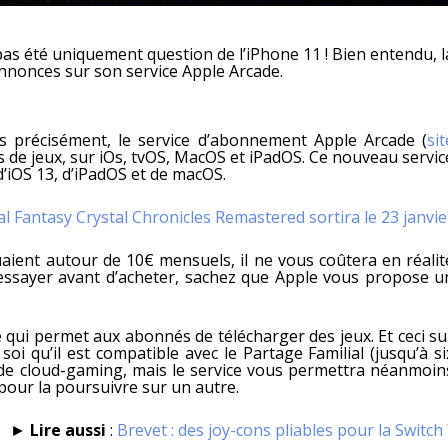
a pas été uniquement question de l’iPhone 11 ! Bien entendu, l
nnonces sur son service Apple Arcade.
ès précisément, le service d’abonnement Apple Arcade (
sit
s de jeux, sur iOs, tvOS, MacOS et iPadOS. Ce nouveau servic
d’iOS 13, d’iPadOS et de macOS.
al Fantasy Crystal Chronicles Remastered sortira le 23 janvie
tuaient autour de 10€ mensuels, il ne vous coûtera en réalit
 essayer avant d’acheter, sachez que Apple vous propose
u
 qui permet aux abonnés de télécharger des jeux. Et ceci su
oi qu’il est compatible avec le Partage Familial (jusqu’à si
s de cloud-gaming, mais le service vous permettra néanmoin
pour la poursuivre sur un autre.
►
Lire aussi
:
Brevet : des joy-cons pliables pour la Switch 