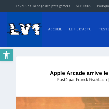
Level Kids : la page des p’tits gamers
ACTU KIDS
Pourquo
ACCUEIL
LE FIL D’ACTU
TEST
Ouvrir la barre d’outils
Apple Arcade arrive l
Posté par
Franck Fischbach