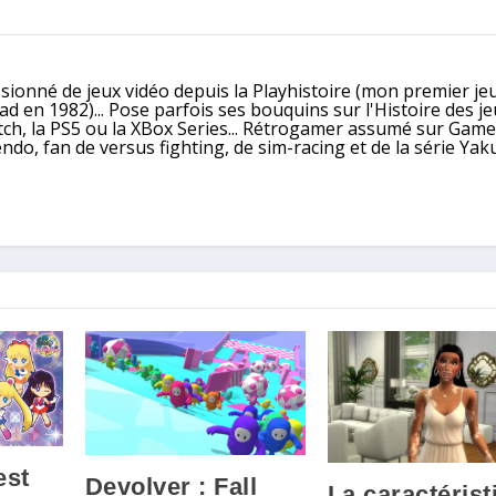
ssionné de jeux vidéo depuis la Playhistoire (mon premier jeu
 en 1982)... Pose parfois ses bouquins sur l'Histoire des j
itch, la PS5 ou la XBox Series... Rétrogamer assumé sur Gam
, fan de versus fighting, de sim-racing et de la série Yaku
est
Devolver : Fall
La caractérist