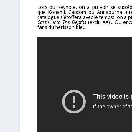
Lors du Keynote, on a pu voir se succéd
que
Konami, Capcom ou Annapurna Inter
catalogue s’étoffera avec le temps), on a 
Castle, Into The Depths
(exclu AA)… Ou en
fans du hérisson bleu.