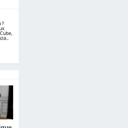
 ?
eux
eCube,
za...
ique