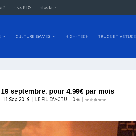
i ?
Tests KIDS
Infos kids
S
CULTURE GAMES
HIGH-TECH
TRUCS ET ASTUCE
e 19 septembre, pour 4,99€ par mois
|
11 Sep 2019
|
LE FIL D'ACTU
|
0
|