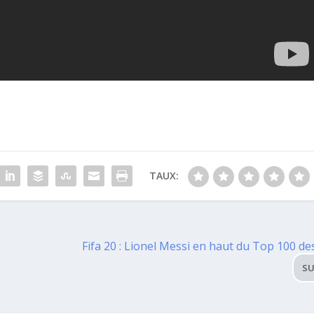
TAUX:
Fifa 20 : Lionel Messi en haut du Top 100 de
SU