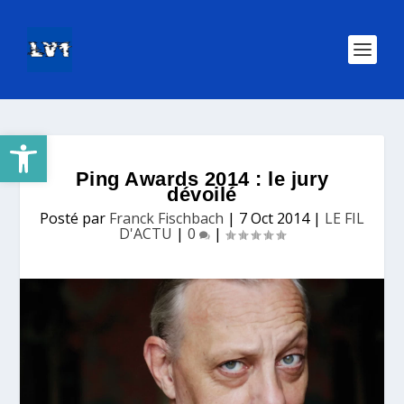
Ouvrir la barre d’outils
Ping Awards 2014 : le jury
dévoilé
Posté par
Franck Fischbach
|
7 Oct 2014
|
LE FIL
D'ACTU
|
0
|