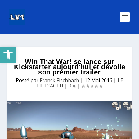
Ouvrir la barre d’outils
Win That War! se lance sur
Kickstarter aujourd’hui et dévoile
son premier trailer
Posté par
Franck Fischbach
|
12 Mai 2016
|
LE
FIL D'ACTU
|
0
|