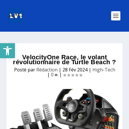
Ouvrir la barre d’outils
VelocityOne Race, le volant
révolutionnaire de Turtle Beach ?
Posté par
Rédaction
|
28 Fév 2024
|
High-Tech
|
0
|