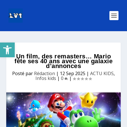
Ouvrir la barre d’outils
Un film, des remasters… Mario
fête ses 40 ans avec une galaxie
d’annonces
Posté par
Rédaction
|
12 Sep 2025
|
ACTU KIDS
,
Infos kids
|
0
|