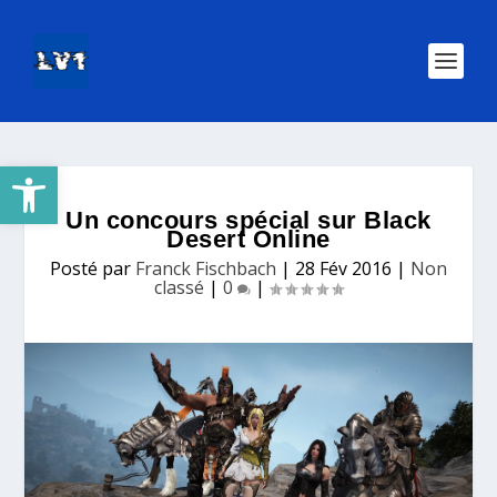
Ouvrir la barre d’outils
Un concours spécial sur Black
Desert Online
Posté par
Franck Fischbach
|
28 Fév 2016
|
Non
classé
|
0
|