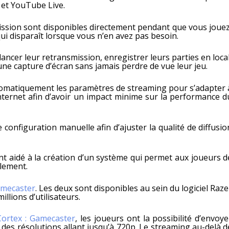
et YouTube Live.
ission sont disponibles directement pendant que vous jouez
ui disparaît lorsque vous n’en avez pas besoin.
ncer leur retransmission, enregistrer leurs parties en local
une capture d’écran sans jamais perdre de vue leur jeu.
omatiquement les paramètres de streaming pour s’adapter 
internet afin d’avoir un impact minime sur la performance d
configuration manuelle afin d’ajuster la qualité de diffusio
nt aidé à la création d’un système qui permet aux joueurs d
ulement.
amecaster
. Les deux sont disponibles au sein du logiciel Raze
llions d’utilisateurs.
Cortex : Gamecaster
, les joueurs ont la possibilité d’envoye
es résolutions allant jusqu’à 720p. Le streaming au-delà d