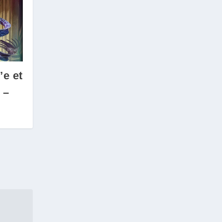
’e et
 –