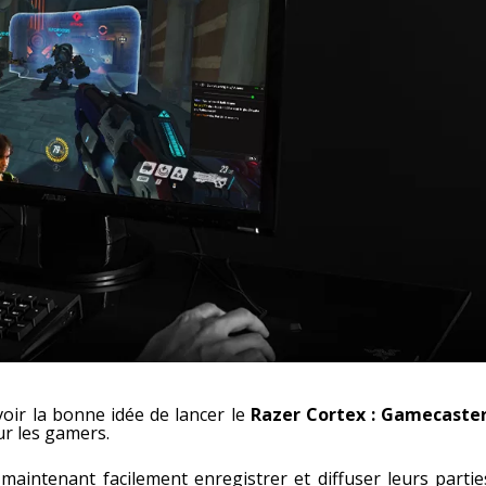
voir la bonne idée de lancer le
Razer Cortex : Gamecaste
ur les gamers.
aintenant facilement enregistrer et diffuser leurs partie