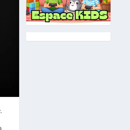
r
,
s