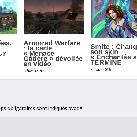
ées,
Armored Warfare
Smite : Chang
: la carte
son skin
ur
« Menace
« Enchantée »
Côtière » dévoilée
TERMINE
en vidéo
3 août 2016
8 février 2016
ps obligatoires sont indiqués avec
*