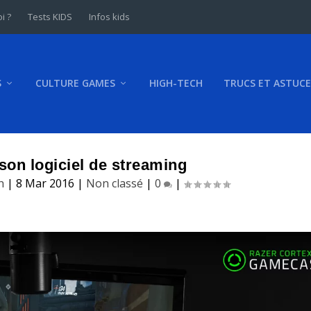
i ?
Tests KIDS
Infos kids
S
CULTURE GAMES
HIGH-TECH
TRUCS ET ASTUCE
son logiciel de streaming
h
|
8 Mar 2016
|
Non classé
|
0
|