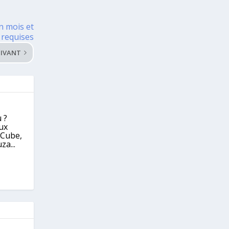
n mois et
 requises
IVANT
 ?
eux
eCube,
za...