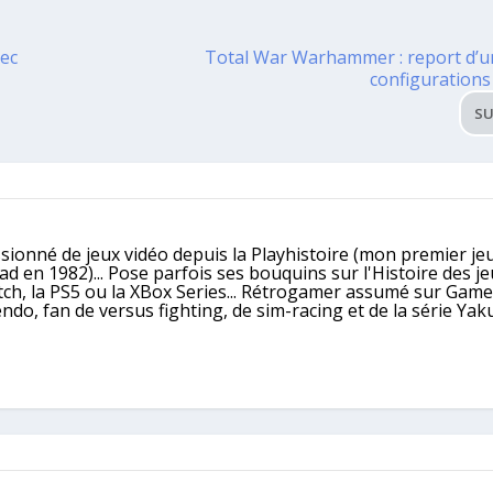
vec
Total War Warhammer : report d’u
configurations
SU
ssionné de jeux vidéo depuis la Playhistoire (mon premier jeu
 en 1982)... Pose parfois ses bouquins sur l'Histoire des j
itch, la PS5 ou la XBox Series... Rétrogamer assumé sur Gam
, fan de versus fighting, de sim-racing et de la série Yaku