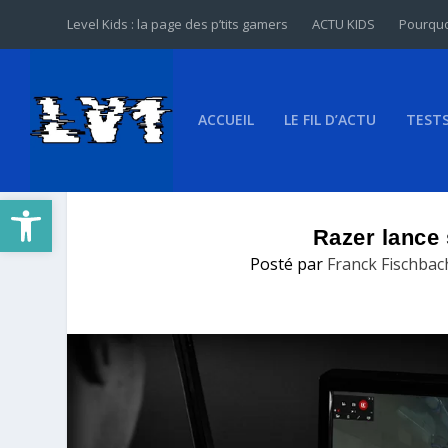
Level Kids : la page des p’tits gamers
ACTU KIDS
Pourquo
ACCUEIL
LE FIL D’ACTU
TEST
Ouvrir la barre d’outils
Razer lance 
Posté par
Franck Fischbac