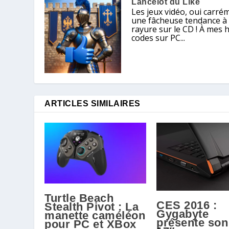
Lancelot du Like
Les jeux vidéo, oui carré
une fâcheuse tendance à ch
rayure sur le CD ! À mes 
codes sur PC...
ARTICLES SIMILAIRES
Turtle Beach
CES 2016 :
Stealth Pivot : La
Gygabyte
manette caméléon
présente son
pour PC et XBox