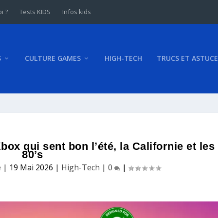
i ?
Tests KIDS
Infos kids
S
CULTURE GAMES
HIGH-TECH
TRUCS ET ASTUCE
ox qui sent bon l’été, la Californie et les
80’s
e
|
19 Mai 2026
|
High-Tech
|
0
|