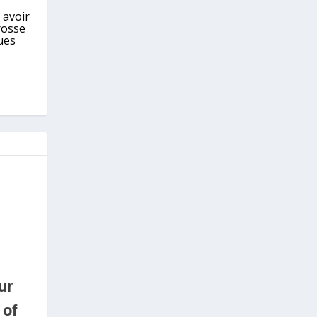
 avoir
rosse
ues
ur
 of