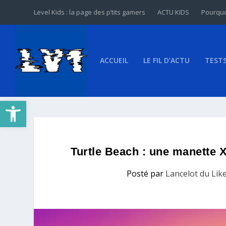
Level Kids : la page des p’tits gamers
ACTU KIDS
Pourquo
ACCUEIL
LE FIL D’ACTU
TEST
Ouvrir la barre d’outils
Turtle Beach : une manette Xb
Posté par
Lancelot du Lik