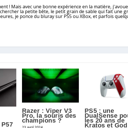
ment ! Mais avec une bonne expérience en la matière, j'avoue
ercher la petite bête, le petit grain de sable qui fait une g
heures, je ponce du bluray sur PS5 ou XBox, et parfois quelq
Razer : Viper V3
PS5 : une
Pro, la souris des
DualSense po
champions ?
les 20 ans de
 P57
Kratos et God
23 avril 2024