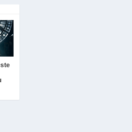
iste
u