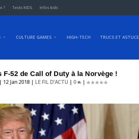
i ?
Tests KIDS
Infos kids
S
CULTURE GAMES
HIGH-TECH
TRUCS ET ASTUCE
F-52 de Call of Duty à la Norvège !
|
12 Jan 2018
|
LE FIL D'ACTU
|
0
|