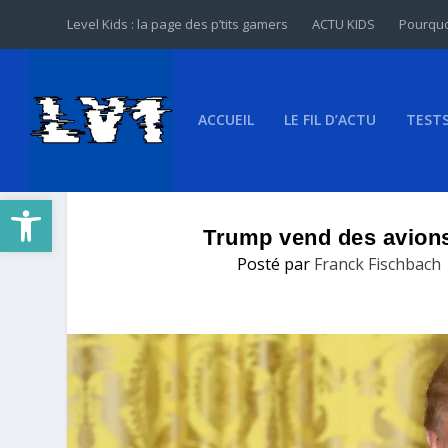
Level Kids : la page des p’tits gamers
ACTU KIDS
Pourquo
ACCUEIL
LE FIL D’ACTU
TEST
Ouvrir la barre d’outils
Trump vend des avions 
Posté par
Franck Fischbach