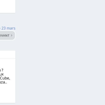
e 23 mars
IVANT
 ?
eux
eCube,
za...