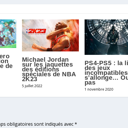
Hero
Michael Jordan
ion
PS4-PS5 : la l
sur les jaquettes
te de
des jeux
des éditions
incompatibles
spéciales de NBA
s’allonge… O
2K23
pas
5 juillet 2022
1 novembre 2020
ps obligatoires sont indiqués avec
*