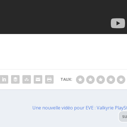
TAUX:
Une nouvelle vidéo pour EVE : Valkyrie PlayS
SU