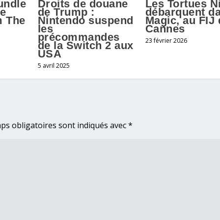
undle
Droits de douane
Les Tortues N
ce
de Trump :
débarquent d
 The
Nintendo suspend
Magic, au FIJ 
les
Cannes
précommandes
23 février 2026
de la Switch 2 aux
USA
5 avril 2025
ps obligatoires sont indiqués avec
*