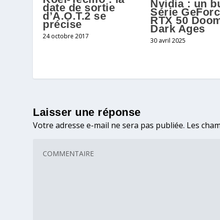
Nvidia : un b
date de sortie
Série GeFor
d’A.O.T.2 se
RTX 50 Doom
précise
Dark Ages
24 octobre 2017
30 avril 2025
Laisser une réponse
Votre adresse e-mail ne sera pas publiée.
Les cham