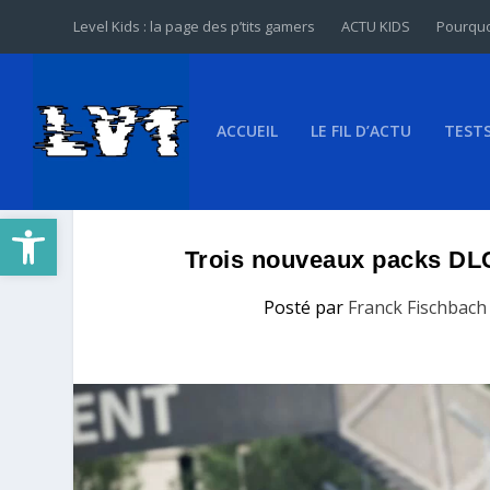
Level Kids : la page des p’tits gamers
ACTU KIDS
Pourquo
ACCUEIL
LE FIL D’ACTU
TEST
Ouvrir la barre d’outils
Trois nouveaux packs DLC 
Posté par
Franck Fischbach