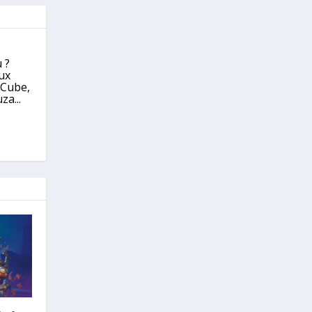
 ?
eux
eCube,
za...