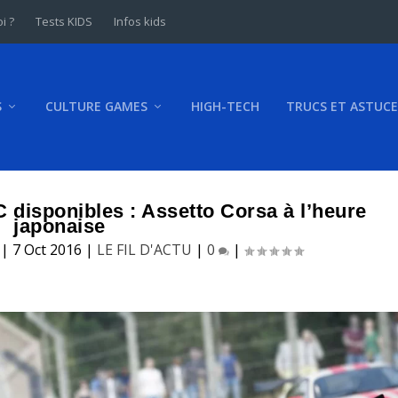
i ?
Tests KIDS
Infos kids
S
CULTURE GAMES
HIGH-TECH
TRUCS ET ASTUCE
disponibles : Assetto Corsa à l’heure
japonaise
|
7 Oct 2016
|
LE FIL D'ACTU
|
0
|