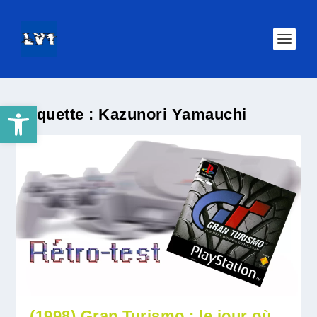
Ouvrir la barre d’outils
Étiquette :
Kazunori Yamauchi
(1998) Gran Turismo : le jour où