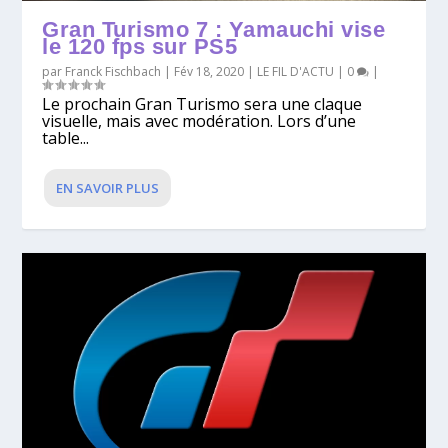
Gran Turismo 7 : Yamauchi vise
le 120 fps sur PS5
par
Franck Fischbach
|
Fév 18, 2020
|
LE FIL D'ACTU
|
0
|
Le prochain Gran Turismo sera une claque
visuelle, mais avec modération. Lors d’une
table...
EN SAVOIR PLUS