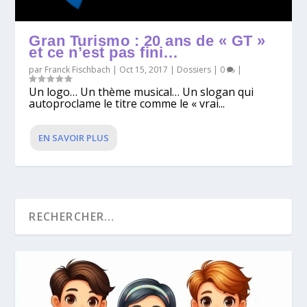
Gran Turismo : 20 ans de « GT »
et ce n’est pas fini…
par
Franck Fischbach
|
Oct 15, 2017
|
Dossiers
|
0
|
Un logo… Un thème musical… Un slogan qui
autoproclame le titre comme le « vrai...
EN SAVOIR PLUS