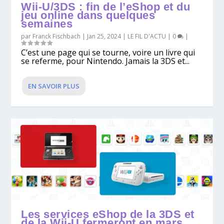
Wii-U/3DS : fin de l’eShop et du
jeu online dans quelques
semaines
par
Franck Fischbach
|
Jan 25, 2024
|
LE FIL D'ACTU
|
0
|
C’est une page qui se tourne, voire un livre qui
se referme, pour Nintendo. Jamais la 3DS et...
EN SAVOIR PLUS
Les services eShop de la 3DS et
de la Wii-U fermeront en mars