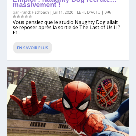
massivement !
par
Franck Fischbach
|
Juil 11, 2020
|
LE FIL D'ACTU
|
0
|
Vous pensiez que le studio Naughty Dog allait
se reposer après la sortie de The Last of Us II ?
Et...
EN SAVOIR PLUS